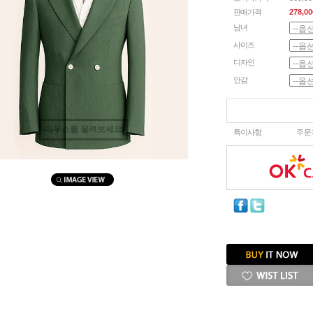
판매가격
278,00
남녀
사이즈
디자인
안감
마우스를 올려보세요
특이사항
주문