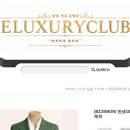
>
>
> (BZ250639
Home
자켓 맞춤
하복
(BZ250639) 린넨
제작
소비자가격
368,0