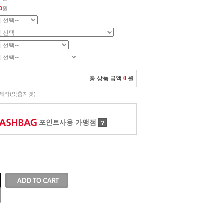
0
원
총 상품 금액
0
원
제작(맞춤자켓)
포인트사용 가맹점
?