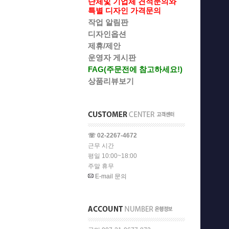
단체및 기업체 견적문의와
특별 디자인 가격문의
작업 알림판
디자인옵션
제휴/제안
운영자 게시판
FAG(주문전에 참고하세요!)
상품리뷰보기
☏ 02-2267-4672
근무 시간
평일 10:00~18:00
주말 휴무
E-mail 문의