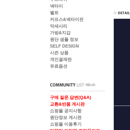
넥타이
벨트
커프스&넥타이핀
악세사리
가방&지갑
원단 샘플 정보
SELF DESIGN
시즌 상품
개인결재란
유료옵션
구매 질문.답변(Q&A)
교환&반품 게시판
쇼핑몰 공지사항
원단정보 게시판
쇼핑몰 이용후기