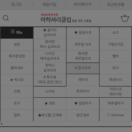
로그인
회원가입
마이페이지
최근본상품
♠ 솔리드
메뉴
♥ 정장셔츠
슈즈
실크셔츠
화려한
정장
캐주얼 셔츠
가방&지갑
무늬 실크셔츠
디자인
화려한
화려한정장
벨트
배색실크셔츠
캐주얼셔츠
핫픽스
콤비세트
# 망사셔츠
모자
실크셔츠
♬ 특수복
★ 턱시도
넥타이
액세서리
(무대.공연,댄스)
커프스&
루프타이
자켓
스카프
넥타이핀
조끼
♠ 코트
♥ 정장바지
캐주얼바지
점퍼
♣유니폼,단체복
원단정보
♡ Woman
ㅌ