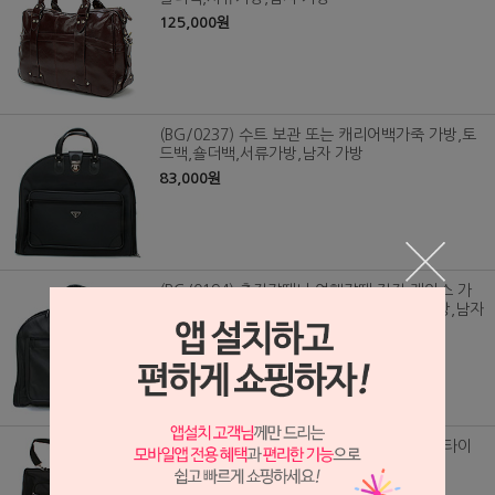
125,000원
(BG/0237) 수트 보관 또는 캐리어백가죽 가방,토
드백,숄더백,서류가방,남자 가방
83,000원
(BG/0194) 출장갈때나 여행갈때 정장 케이스 가
방 (소가죽)가죽 가방,토드백,숄더백,서류가방,남자
가방
118,000원
(BG/0164) 출장갈때나 여행갈때 정장,셔츠,타이
등을 보관하는 다용도 가방
63,000원