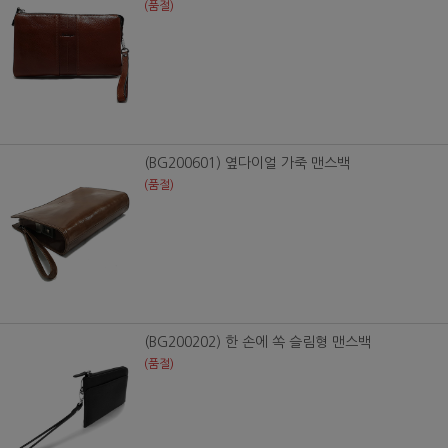
(품절)
(BG200601) 옆다이얼 가죽 맨스백
(품절)
(BG200202) 한 손에 쏙 슬림형 맨스백
(품절)