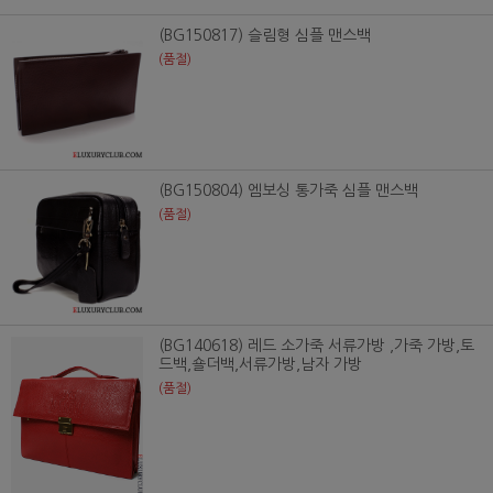
(BG150817) 슬림형 심플 맨스백
(품절)
(BG150804) 엠보싱 통가죽 심플 맨스백
(품절)
(BG140618) 레드 소가죽 서류가방 ,가죽 가방,토
드백,숄더백,서류가방,남자 가방
(품절)