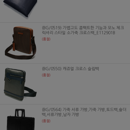
(BG/0519) 가볍고도 콤팩트한 기능과 모노 체크
럭셔리 스타일 소가죽 크로스백_E112901B
(품절)
(BG/0550) 캐쥬얼 크로스 슬림백
(품절)
(BG/0564) 가죽 서류 가방,가죽 가방,토드백,숄더
백,서류가방,남자 가방
(품절)