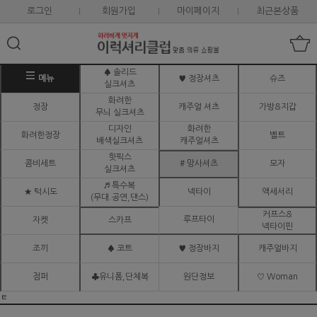
로그인
회원가입
마이페이지
최근본상품
♠ 솔리드
메뉴
♥ 정장셔츠
슈즈
실크셔츠
화려한
정장
캐주얼 셔츠
가방&지갑
무늬 실크셔츠
디자인
화려한
화려한정장
벨트
배색실크셔츠
캐주얼셔츠
핫픽스
콤비세트
# 망사셔츠
모자
실크셔츠
♬ 특수복
★ 턱시도
넥타이
액세서리
(무대.공연,댄스)
커프스&
루프타이
자켓
스카프
넥타이핀
조끼
♠ 코트
♥ 정장바지
캐주얼바지
점퍼
♣유니폼,단체복
원단정보
♡ Woman
ㅌ