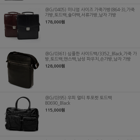
(BG/0405) 미니엄 사이즈 가죽가방(864-3),가죽
가방,토드백,숄더백,서류가방,남자 가방
178,000원
(BG/0361) 심플한 사이드백/3352_Black,가죽 가
방,토드백,맨스백,남성 파우치,손가방,남자 가방
128,000원
(BG/0395) 우피 멀티 투포켓 토드백
80690_Black
115,000원