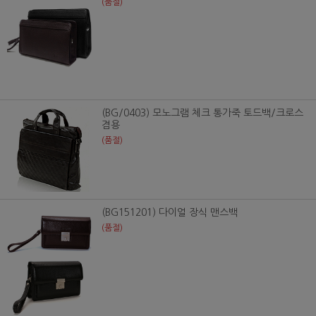
(품절)
(BG/0403) 모노그램 체크 통가죽 토드백/크로스
겸용
(품절)
(BG151201) 다이얼 장식 맨스백
(품절)