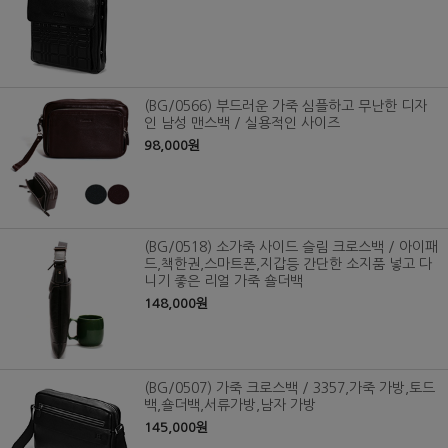
(BG/0566) 부드러운 가죽 심플하고 무난한 디자
인 남성 맨스백 / 실용적인 사이즈
98,000원
(BG/0518) 소가죽 사이드 슬림 크로스백 / 아이패
드,책한권,스마트폰,지갑등 간단한 소지품 넣고 다
니기 좋은 리얼 가죽 숄더백
148,000원
(BG/0507) 가죽 크로스백 / 3357,가죽 가방,토드
백,숄더백,서류가방,남자 가방
145,000원