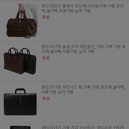
(BG/0201) 클래식 토드백/브라운가죽 가방,토드
백,숄더백,서류가방,남자 가방
(품절)
(BG/0379) 슬림,쓰리 섹션공간_183,가죽 가방,토
드백,숄더백,서류가방,남자 가방
(품절)
(BG/0170) 비즈니스 백,가죽 가방,토드백,숄더백,
서류가방,남자 가방
(품절)
(BG/0332) 가죽 지갑 큰사이즈- 부드러운 빈티지