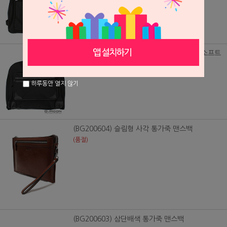
(BG/0163) 출장갈때나 여행갈때 정장가방 소프트
38,000원
하루동안 열지 않기
(BG200604) 슬림형 사각 통가죽 맨스백
(품절)
(BG200603) 삼단배색 통가죽 맨스백