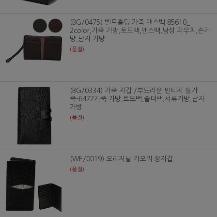
(BG/0475) 벨트홀딩 가죽 맨스백 85610_
2color,가죽 가방,토드백,맨스백,남성 파우치,손가
방,남자 가방
(품절)
(BG/0334) 가죽 지갑 /부드러운 빈티지 통가
죽-6472가죽 가방,토드백,숄더백,서류가방,남자
가방
(품절)
(WE/0019) 오리지날 가오리 장지갑
(품절)