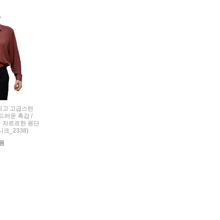
세련되고 고급스런
드러운 촉감 /
 자르르한 원단
시크_2338)
0원