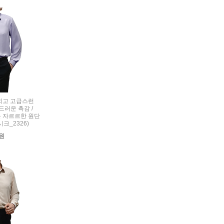
세련되고 고급스런
드러운 촉감 /
 자르르한 원단
시크_2326)
0원