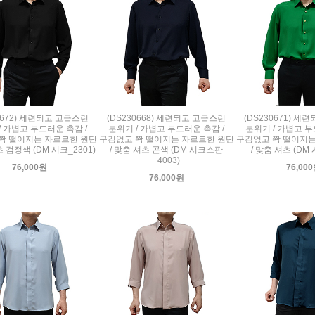
0672) 세련되고 고급스런
(DS230668) 세련되고 고급스런
(DS230671) 
/ 가볍고 부드러운 촉감 /
분위기 / 가볍고 부드러운 촉감 /
분위기 / 가볍고 부
쫙 떨어지는 자르르한 원단
구김없고 쫙 떨어지는 자르르한 원단
구김없고 쫙 떨어지는
츠 검정색 (DM 시크_2301)
/ 맞춤 셔츠 곤색 (DM 시크스판
/ 맞춤 셔츠 (DM 
_4003)
76,000원
76,00
76,000원