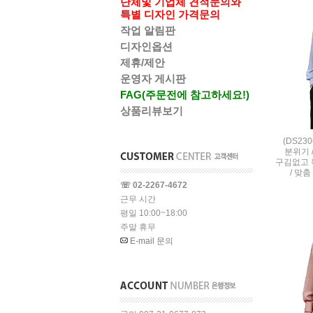
단체및 기업체 견적문의와
특별 디자인 가격문의
작업 알림판
디자인옵션
제휴/제안
운영자 게시판
FAG(주문전에 참고하세요!)
상품리뷰보기
(DS23
분위기 
구김없고 
/ 맞춤
☏ 02-2267-4672
근무 시간
평일 10:00~18:00
주말 휴무
E-mail 문의