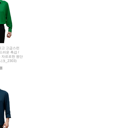
세련되고 고급스런
드러운 촉감 /
 자르르한 원단
시크_2303)
0원