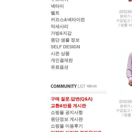
넥타이
(DS23
벨트
분위기 
커프스&넥타이핀
구김없고 
/ 맞춤 
악세사리
가방&지갑
원단 샘플 정보
SELF DESIGN
시즌 상품
개인결재란
유료옵션
구매 질문.답변(Q&A)
(DS23
교환&반품 게시판
분위기 
구김없고 
쇼핑몰 공지사항
/ 맞춤
원단정보 게시판
쇼핑몰 이용후기