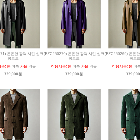
0271) 은은한 광택 샤틴 실크
(BZC250270) 은은한 광택 샤틴 실크
(BZC250269) 은은
롱코트
롱코트
롱코
시즌:
봄
여름
가을
겨울
착용시즌:
봄
여름
가을
겨울
착용시즌:
봄
여
339,000원
339,000원
339,00