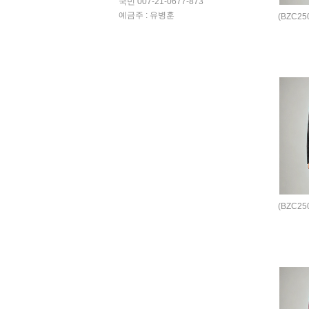
국민 007-21-0677-873
예금주 : 유병훈
(BZC2
(BZC2