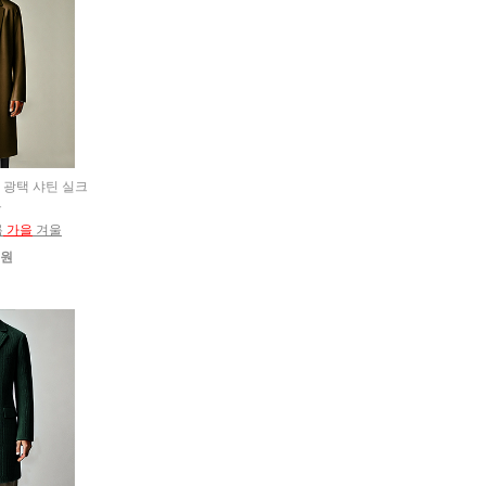
한 광택 샤틴 실크
트
름
가을
겨울
0원