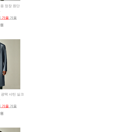
춘추용 정장 원단
트
름
가을
겨울
0원
한 광택 샤틴 실크
트
름
가을
겨울
0원