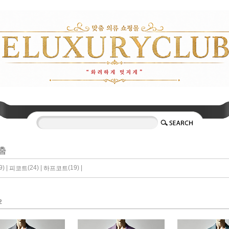
춤
) |
(24) |
(19) |
피코트
하프코트
2