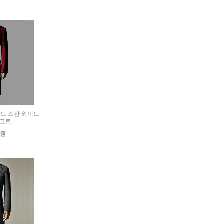
웨이드 스판 와이드
 코트
0원