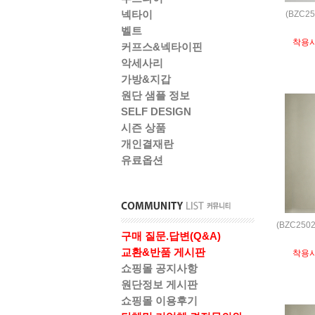
넥타이
(BZC2
벨트
착용
커프스&넥타이핀
악세사리
가방&지갑
원단 샘플 정보
SELF DESIGN
시즌 상품
개인결재란
유료옵션
(BZC25
구매 질문.답변(Q&A)
교환&반품 게시판
착용
쇼핑몰 공지사항
원단정보 게시판
쇼핑몰 이용후기