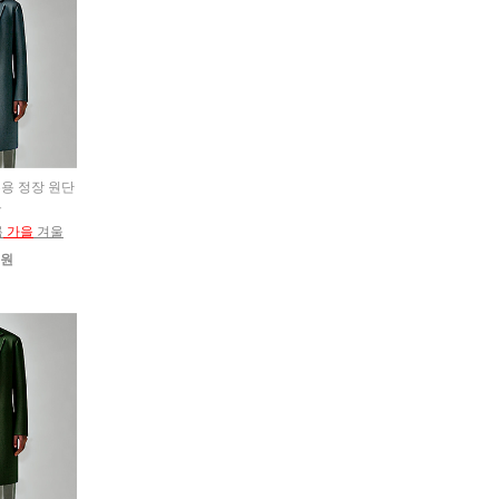
춘추용 정장 원단
트
름
가을
겨울
0원