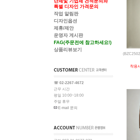
단체및 기업체 견적문의와
특별 디자인 가격문의
작업 알림판
디자인옵션
제휴/제안
운영자 게시판
FAG(주문전에 참고하세요!)
상품리뷰보기
(BZC25
착용
☏ 02-2267-4672
근무 시간
평일 10:00~18:00
주말 휴무
E-mail 문의