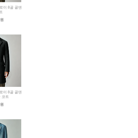
듀로이 8골 골덴
트
0원
듀로이 8골 골덴
 코트
0원