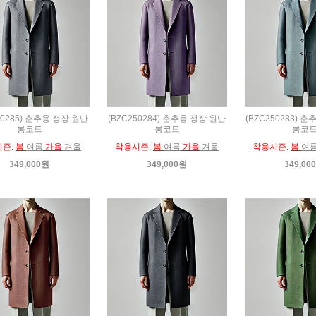
50285) 춘추용 정장 원단
(BZC250284) 춘추용 정장 원단
(BZC250283) 
롱코트
롱코트
롱코
시즌:
봄
여름
가을
겨울
착용시즌:
봄
여름
가을
겨울
착용시즌:
봄
여
349,000원
349,000원
349,00