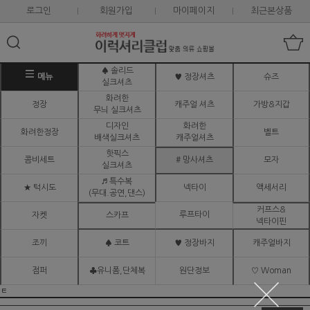
로그인
회원가입
마이페이지
최근본상품
♠ 솔리드
메뉴
♥ 정장셔츠
슈즈
실크셔츠
화려한
정장
캐주얼 셔츠
가방&지갑
무늬 실크셔츠
디자인
화려한
화려한정장
벨트
배색실크셔츠
캐주얼셔츠
핫픽스
콤비세트
# 망사셔츠
모자
실크셔츠
♬ 특수복
★ 턱시도
넥타이
액세서리
(무대.공연,댄스)
커프스&
루프타이
자켓
스카프
넥타이핀
조끼
♠ 코트
♥ 정장바지
캐주얼바지
점퍼
♣유니폼,단체복
원단정보
♡ Woman
ㅌ