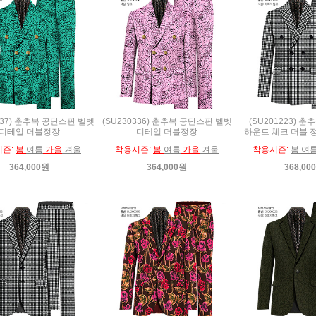
337) 춘추복 공단스판 벨벳
(SU230336) 춘추복 공단스판 벨벳
(SU201223) 
디테일 더블정장
디테일 더블정장
하운드 체크 더블 
시즌:
봄
여름
가을
겨울
착용시즌:
봄
여름
가을
겨울
착용시즌:
봄 여
364,000원
364,000원
368,00