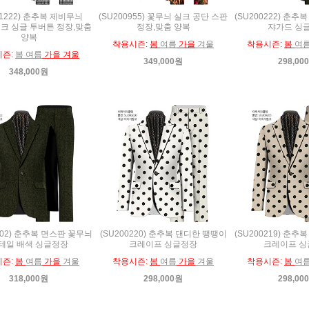
01222) 춘추복 제비무늬
(SU200955) 꽃무늬 실크 공단 스판
(SU200222) 춘
크 싱글 투버튼 정장,맞춤
정장,맞춤 양복
쟈가드 싱
양복
착용시즌:
봄
여름
가을
겨울
착용시즌:
봄
여
시즌:
봄 여름
가을 겨울
349,000원
298,00
348,000원
302) 춘추복 면스판 꽃무늬
(SU200220) 춘추복 댄디한 땡땡이
(SU200219) 춘
테일 배색 싱글정장
크레이프 싱글정장
크레이프 싱
시즌:
봄
여름
가을
겨울
착용시즌:
봄
여름
가을
겨울
착용시즌:
봄
여
318,000원
298,000원
298,00