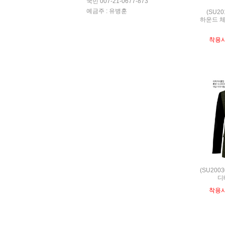
국민 007-21-0677-873
예금주 : 유병훈
(SU2
하운드 체
착용
(SU200
디
착용