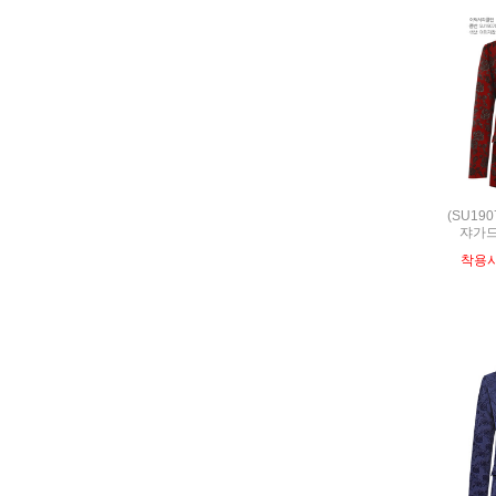
(SU19
쟈가드
착용