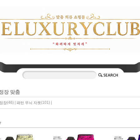
정장 맞춤
(46) |
(101) |
 정장
패턴 무늬 자켓
7