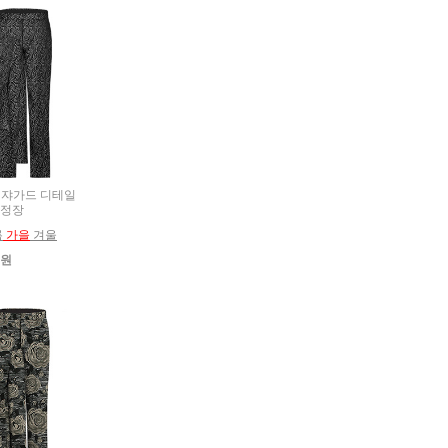
추복 쟈가드 디테일
 정장
름
가을
겨울
0원