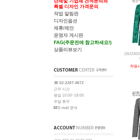
단체및 기업체 견적문의와
특별 디자인 가격문의
작업 알림판
디자인옵션
제휴/제안
운영자 게시판
FAG(주문전에 참고하세요!)
상품리뷰보기
(SU230
착용
☏ 02-2267-4672
근무 시간
평일 10:00~18:00
주말 휴무
E-mail 문의