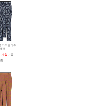
춘추복 카모플라쥬
정장
름
가을
겨울
0원