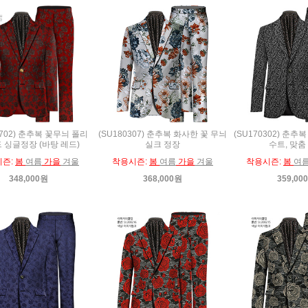
0702) 춘추복 꽃무늬 폴리
(SU180307) 춘추복 화사한 꽃 무늬
(SU170302) 춘
 싱글정장 (바탕 레드)
실크 정장
수트, 맞춤
시즌:
봄
여름
가을
겨울
착용시즌:
봄
여름
가을
겨울
착용시즌:
봄
여
348,000원
368,000원
359,00