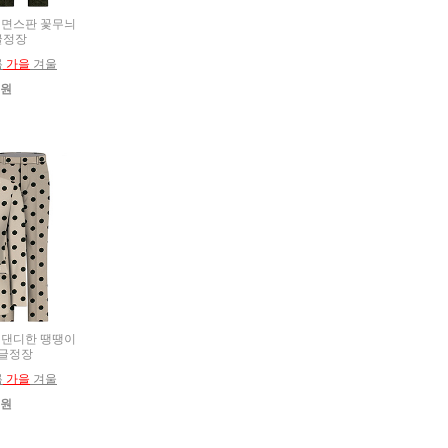
추복 면스판 꽃무늬
글정장
름
가을
겨울
0원
추복 댄디한 땡땡이
글정장
름
가을
겨울
0원