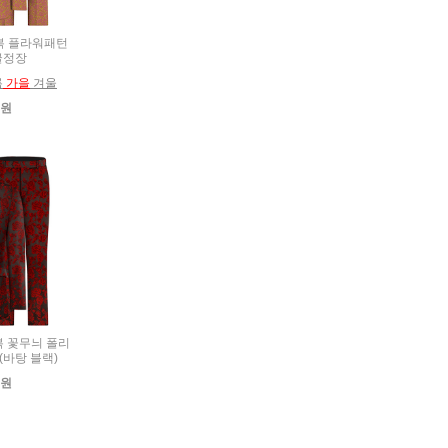
춘추복 플라워패턴
글정장
름
가을
겨울
0원
추복 꽃무늬 폴리
(바탕 블랙)
0원