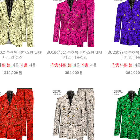
402) 춘추복 공단스판 벨벳
(SU190401) 춘추복 공단스판 벨벳
(SU230334) 춘
디테일 정장
디테일 더블정장
디테일 더
시즌:
봄
여름
가을
겨울
착용시즌:
봄
여름
가을
겨울
착용시즌:
봄
여
348,000원
364,000원
364,00