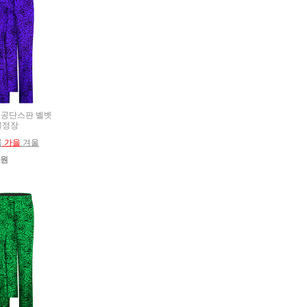
추복 공단스판 벨벳
블정장
름
가을
겨울
0원