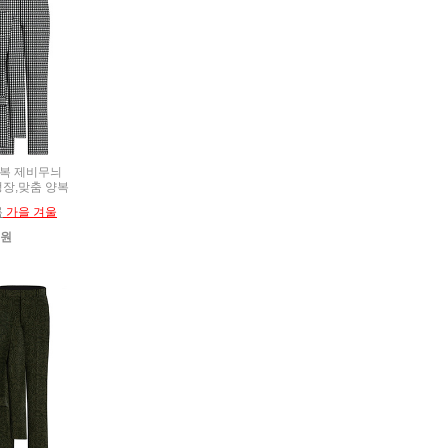
춘추복 제비무늬
정장,맞춤 양복
름
가을 겨울
0원