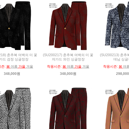
0218) 춘추복 여백의 미 꽃
(SU200217) 춘추복 여백의 미 꽃
(SU200213) 
가드 검정 싱글정장
쟈가드 와인 싱글정장
데님 싱글
시즌:
봄
여름
가을
겨울
착용시즌:
봄
여름
가을
겨울
착용시즌:
봄
여
348,000원
348,000원
298,00