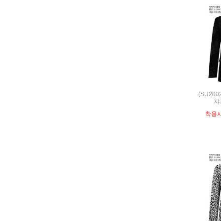
(SU20
쟈
착용