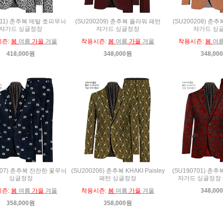
211) 춘추복 메탈 호피무늬
(SU200209) 춘추복 플라워 패턴
(SU200208) 
쟈가드 싱글정장
쟈가드 싱글정장
쟈가드 싱
시즌:
봄
여름
가을
겨울
착용시즌:
봄
여름
가을
겨울
착용시즌:
봄
여
418,000원
348,000원
348,00
207) 춘추복 잔잔한 꽃무늬
(SU200206) 춘추복 KHAKI Paisley
(SU190701) 춘
싱글정장
패턴 싱글정장
쟈가드 싱글정장 
시즌:
봄
여름
가을
겨울
착용시즌:
봄
여름
가을
겨울
348,00
358,000원
358,000원