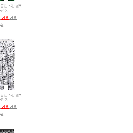
추복 공단스판 벨벳
블정장
름
가을
겨울
0원
추복 공단스판 벨벳
블정장
름
가을
겨울
0원