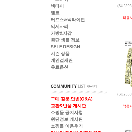
넥타이
(SU230
벨트
착용
커프스&넥타이핀
악세사리
가방&지갑
원단 샘플 정보
SELF DESIGN
시즌 상품
개인결재란
유료옵션
(SU230
구매 질문.답변(Q&A)
교환&반품 게시판
착용
쇼핑몰 공지사항
원단정보 게시판
쇼핑몰 이용후기