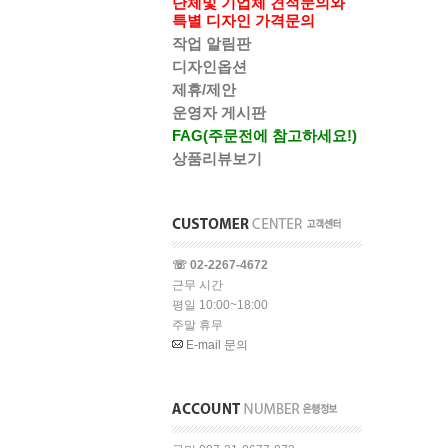
단체및 기업체 견적문의와
특별 디자인 가격문의
작업 알림판
디자인옵션
제휴/제안
운영자 게시판
FAG(주문전에 참고하세요!)
상품리뷰보기
☏ 02-2267-4672
근무 시간
평일 10:00~18:00
주말 휴무
E-mail 문의