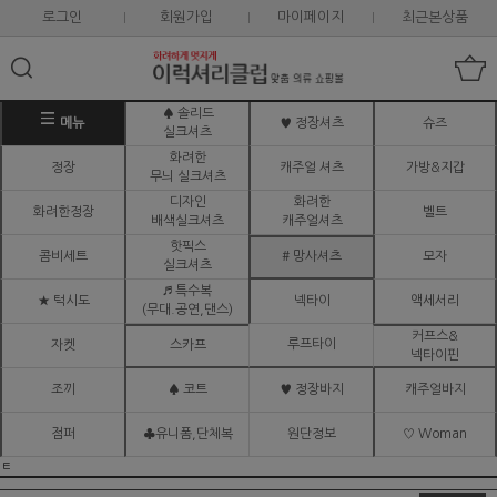
로그인
회원가입
마이페이지
최근본상품
♠ 솔리드
메뉴
♥ 정장셔츠
슈즈
실크셔츠
화려한
정장
캐주얼 셔츠
가방&지갑
무늬 실크셔츠
디자인
화려한
화려한정장
벨트
배색실크셔츠
캐주얼셔츠
핫픽스
콤비세트
# 망사셔츠
모자
실크셔츠
♬ 특수복
★ 턱시도
넥타이
액세서리
(무대.공연,댄스)
커프스&
루프타이
자켓
스카프
넥타이핀
조끼
♠ 코트
♥ 정장바지
캐주얼바지
점퍼
♣유니폼,단체복
원단정보
♡ Woman
ㅌ