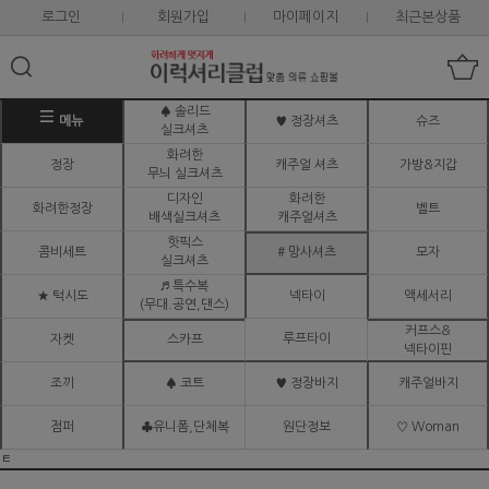
로그인
회원가입
마이페이지
최근본상품
♠ 솔리드
메뉴
♥ 정장셔츠
슈즈
실크셔츠
화려한
정장
캐주얼 셔츠
가방&지갑
무늬 실크셔츠
디자인
화려한
화려한정장
벨트
배색실크셔츠
캐주얼셔츠
핫픽스
콤비세트
# 망사셔츠
모자
실크셔츠
♬ 특수복
★ 턱시도
넥타이
액세서리
(무대.공연,댄스)
커프스&
루프타이
자켓
스카프
넥타이핀
조끼
♠ 코트
♥ 정장바지
캐주얼바지
점퍼
♣유니폼,단체복
원단정보
♡ Woman
ㅌ