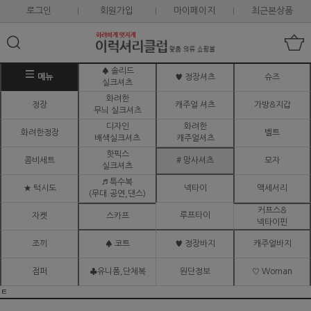
로그인
회원가입
마이페이지
최근본상품
♠ 솔리드
메뉴
♥ 정장셔츠
슈즈
실크셔츠
화려한
정장
캐주얼 셔츠
가방&지갑
무늬 실크셔츠
디자인
화려한
화려한정장
벨트
배색실크셔츠
캐주얼셔츠
핫픽스
콤비세트
# 망사셔츠
모자
실크셔츠
♬ 특수복
★ 턱시도
넥타이
액세서리
(무대.공연,댄스)
커프스&
루프타이
자켓
스카프
넥타이핀
조끼
♠ 코트
♥ 정장바지
캐주얼바지
점퍼
♣유니폼,단체복
원단정보
♡ Woman
ㅌ