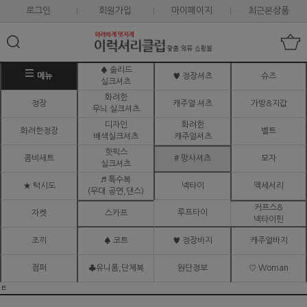
로그인
회원가입
마이페이지
최근본상품
♠ 솔리드
메뉴
♥ 정장셔츠
슈즈
실크셔츠
화려한
정장
캐주얼 셔츠
가방&지갑
무늬 실크셔츠
디자인
화려한
화려한정장
벨트
배색실크셔츠
캐주얼셔츠
핫픽스
콤비세트
# 망사셔츠
모자
실크셔츠
♬ 특수복
★ 턱시도
넥타이
액세서리
(무대.공연,댄스)
커프스&
루프타이
자켓
스카프
넥타이핀
조끼
♠ 코트
♥ 정장바지
캐주얼바지
점퍼
♣유니폼,단체복
원단정보
♡ Woman
ㅌ