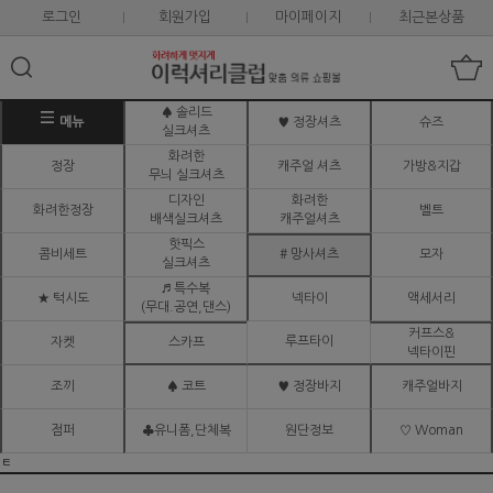
로그인
회원가입
마이페이지
최근본상품
♠ 솔리드
메뉴
♥ 정장셔츠
슈즈
실크셔츠
화려한
정장
캐주얼 셔츠
가방&지갑
무늬 실크셔츠
디자인
화려한
화려한정장
벨트
배색실크셔츠
캐주얼셔츠
핫픽스
콤비세트
# 망사셔츠
모자
실크셔츠
♬ 특수복
★ 턱시도
넥타이
액세서리
(무대.공연,댄스)
커프스&
루프타이
자켓
스카프
넥타이핀
조끼
♠ 코트
♥ 정장바지
캐주얼바지
점퍼
♣유니폼,단체복
원단정보
♡ Woman
ㅌ