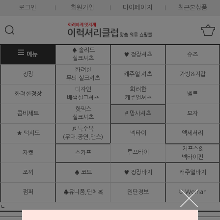
로그인
회원가입
마이페이지
최근본상품
♠ 솔리드
메뉴
♥ 정장셔츠
슈즈
실크셔츠
화려한
정장
캐주얼 셔츠
가방&지갑
무늬 실크셔츠
디자인
화려한
화려한정장
벨트
배색실크셔츠
캐주얼셔츠
핫픽스
콤비세트
# 망사셔츠
모자
실크셔츠
♬ 특수복
★ 턱시도
넥타이
액세서리
(무대.공연,댄스)
커프스&
루프타이
자켓
스카프
넥타이핀
조끼
♠ 코트
♥ 정장바지
캐주얼바지
점퍼
♣유니폼,단체복
원단정보
♡ Woman
ㅌ