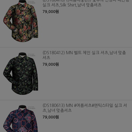
(DS180410) ((여름에좋은)) 꽃무늬 인상파 페인팅
실크 셔츠,Silk Shirt,남녀 맞춤셔츠
79,000원
(DS180412) MN 벨트 체인 실크 셔츠,남녀 맞춤
셔츠
79,000원
(DS180613) MN #여름셔츠#엔틱스타일 실크 셔
츠,남녀 맞춤셔츠
79,000원