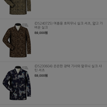
(DS240725) 여름용 호피무늬 실크 셔츠, 얇고 가
벼운 실크
89,000원
(DS230604) 은은한 광택 기사와 말무늬 실크 샤
틴 셔츠
89,000원