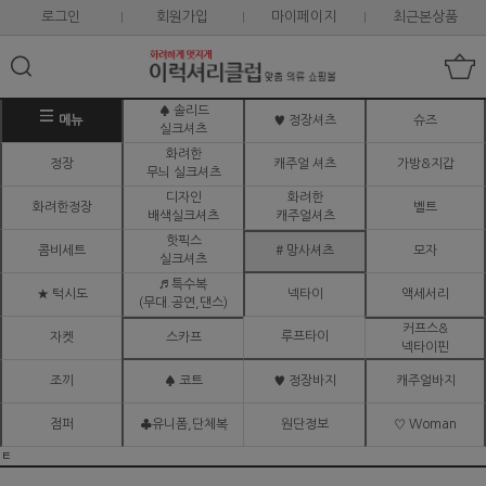
로그인
회원가입
마이페이지
최근본상품
♠ 솔리드
메뉴
♥ 정장셔츠
슈즈
실크셔츠
화려한
정장
캐주얼 셔츠
가방&지갑
무늬 실크셔츠
디자인
화려한
화려한정장
벨트
배색실크셔츠
캐주얼셔츠
핫픽스
콤비세트
# 망사셔츠
모자
실크셔츠
♬ 특수복
★ 턱시도
넥타이
액세서리
(무대.공연,댄스)
커프스&
루프타이
자켓
스카프
넥타이핀
조끼
♠ 코트
♥ 정장바지
캐주얼바지
점퍼
♣유니폼,단체복
원단정보
♡ Woman
ㅌ