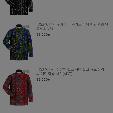
(DS240147) 꽃과 나비 쟈가드 무늬 패턴 셔츠,맞
춤셔츠(YS)
89,000원
(DS240176) 은은한 실크 광택 실크 셔츠,문장 무
늬 패턴 맞춤 셔츠(MNT)
89,000원