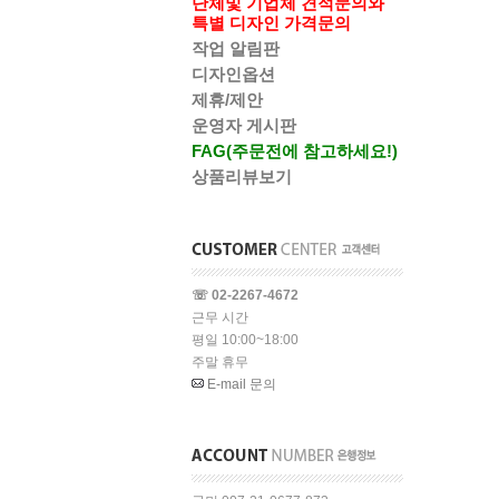
단체및 기업체 견적문의와
특별 디자인 가격문의
작업 알림판
디자인옵션
제휴/제안
운영자 게시판
FAG(주문전에 참고하세요!)
상품리뷰보기
☏ 02-2267-4672
근무 시간
평일 10:00~18:00
주말 휴무
E-mail 문의