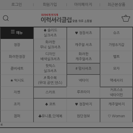
로그인
회원가입
마이페이지
최근본상품
♠ 솔리드
메뉴
♥ 정장셔츠
슈즈
실크셔츠
화려한
정장
캐주얼 셔츠
가방&지갑
무늬 실크셔츠
디자인
화려한
화려한정장
벨트
배색실크셔츠
캐주얼셔츠
핫픽스
콤비세트
# 망사셔츠
모자
실크셔츠
♬ 특수복
★ 턱시도
넥타이
액세서리
(무대.공연,댄스)
커프스&
루프타이
자켓
스카프
넥타이핀
조끼
♠ 코트
♥ 정장바지
캐주얼바지
점퍼
♣유니폼,단체복
원단정보
♡ Woman
ㅌ