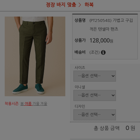
정장 바지 맞춤
하복
상품명
(PT250548) 가볍고 구김
적은 텐셀마 팬츠
128,000
상품가
원
배송비
(조건)
사이즈
이니셜
착용시즌:
봄
여름
가을 겨울
디자인
0
원
총 상품 금액