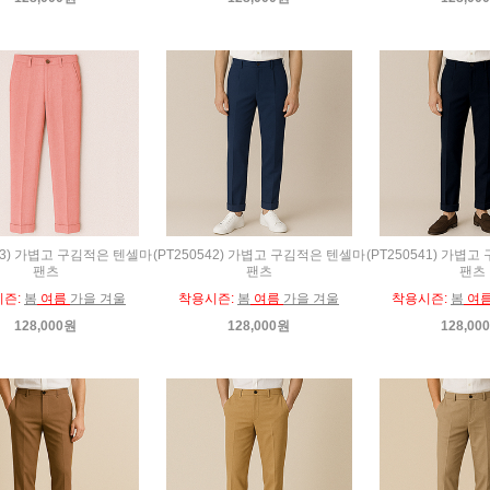
543) 가볍고 구김적은 텐셀마
(PT250542) 가볍고 구김적은 텐셀마
(PT250541) 가볍
팬츠
팬츠
팬츠
시즌:
봄
여름
가을 겨울
착용시즌:
봄
여름
가을 겨울
착용시즌:
봄
여
128,000원
128,000원
128,00