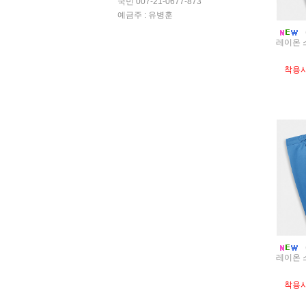
국민 007-21-0677-873
예금주 : 유병훈
레이온 
착용
레이온 
착용