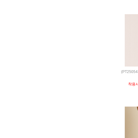
(PT250
착용