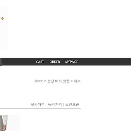
>
>
Home
정장 바지 맞춤
하복
|
|
낮은가격
높은가격
브랜드순