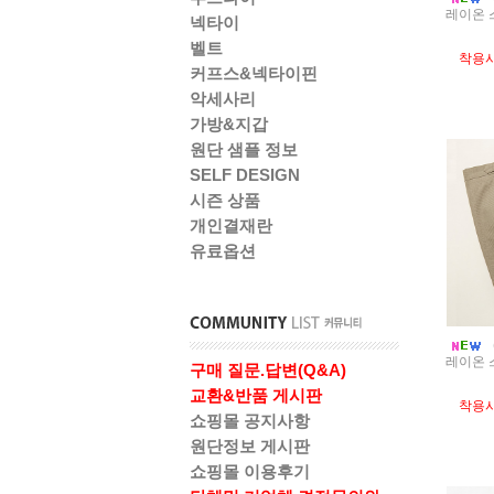
레이온 
넥타이
벨트
착용
커프스&넥타이핀
악세사리
가방&지갑
원단 샘플 정보
SELF DESIGN
시즌 상품
개인결재란
유료옵션
레이온 
구매 질문.답변(Q&A)
교환&반품 게시판
착용
쇼핑몰 공지사항
원단정보 게시판
쇼핑몰 이용후기