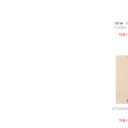
(
구김없는 
착용시
(PT250
착용