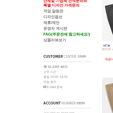
단체및 기업체 견적문의와
특별 디자인 가격문의
작업 알림판
디자인옵션
제휴/제안
운영자 게시판
FAG(주문전에 참고하세요!)
상품리뷰보기
레이온 
착용
☏ 02-2267-4672
근무 시간
평일 10:00~18:00
주말 휴무
E-mail 문의