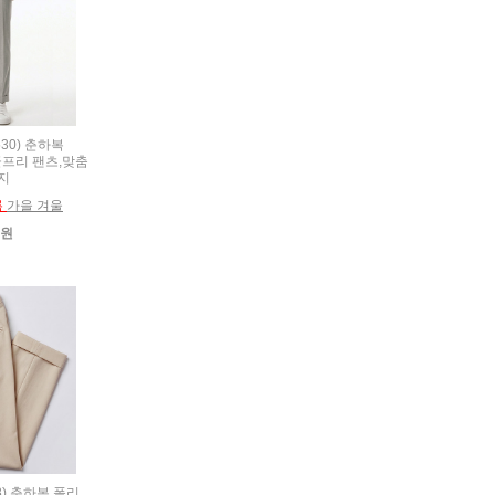
530) 춘하복
프리 팬츠,맞춤
지
름
가을 겨울
0원
18) 춘하복 폴리