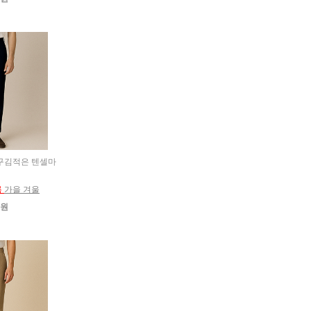
고 구김적은 텐셀마
름
가을 겨울
0원