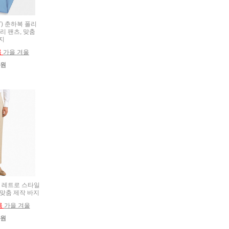
27) 춘하복 폴리
리 팬츠, 맞춤
지
름
가을 겨울
0원
6) 레트로 스타일
 맞춤 제작 바지
름
가을 겨울
0원