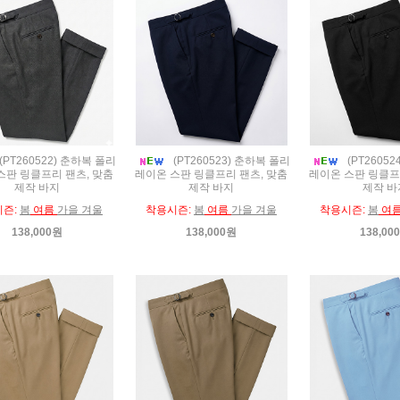
(PT260522) 춘하복 폴리
(PT260523) 춘하복 폴리
(PT2605
스판 링클프리 팬츠, 맞춤
레이온 스판 링클프리 팬츠, 맞춤
레이온 스판 링클프
제작 바지
제작 바지
제작 바
시즌:
봄
여름
가을 겨울
착용시즌:
봄
여름
가을 겨울
착용시즌:
봄
여
138,000원
138,000원
138,00