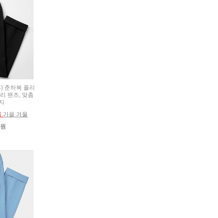
24) 춘하복 폴리
리 팬츠, 맞춤
지
름
가을 겨울
0원