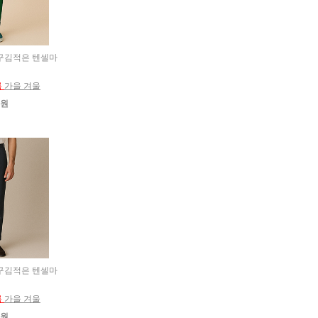
고 구김적은 텐셀마
름
가을 겨울
0원
고 구김적은 텐셀마
름
가을 겨울
0원