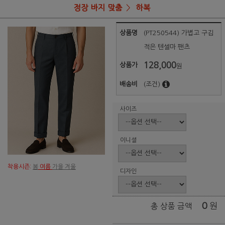
정장 바지 맞춤
하복
상품명
(PT250544) 가볍고 구김
적은 텐셀마 팬츠
128,000
상품가
원
배송비
(조건)
사이즈
이니셜
착용시즌:
봄
여름
가을 겨울
디자인
0
원
총 상품 금액