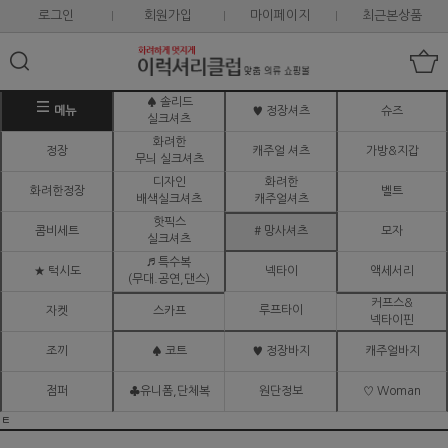
로그인
회원가입
마이페이지
최근본상품
♠ 솔리드
메뉴
♥ 정장셔츠
슈즈
실크셔츠
화려한
정장
캐주얼 셔츠
가방&지갑
무늬 실크셔츠
디자인
화려한
화려한정장
벨트
배색실크셔츠
캐주얼셔츠
핫픽스
콤비세트
# 망사셔츠
모자
실크셔츠
♬ 특수복
★ 턱시도
넥타이
액세서리
(무대.공연,댄스)
커프스&
루프타이
자켓
스카프
넥타이핀
조끼
♠ 코트
♥ 정장바지
캐주얼바지
점퍼
♣유니폼,단체복
원단정보
♡ Woman
ㅌ