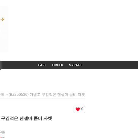
> (BZ250536) 가볍고 구김적은 텐셀마 콤비 자켓
하복
0
볍고 구김적은 텐셀마 콤비 자켓
00원