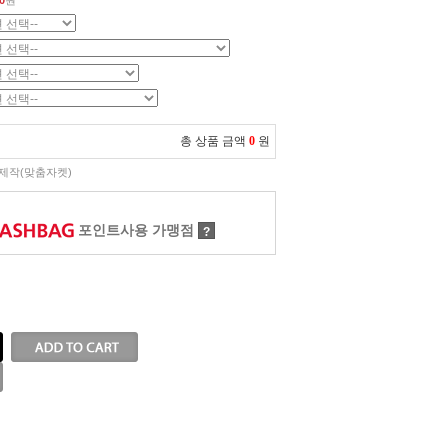
0
원
총 상품 금액
0
원
제작(맞춤자켓)
포인트사용 가맹점
?