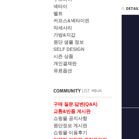
넥타이
벨트
커프스&넥타이핀
악세사리
가방&지갑
원단 샘플 정보
SELF DESIGN
시즌 상품
개인결재란
유료옵션
구매 질문.답변(Q&A)
교환&반품 게시판
쇼핑몰 공지사항
원단정보 게시판
쇼핑몰 이용후기