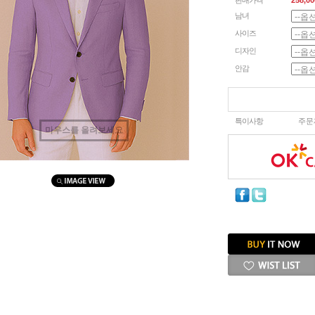
판매가격
258,00
남녀
사이즈
디자인
안감
특이사항
주문
마우스를 올려보세요