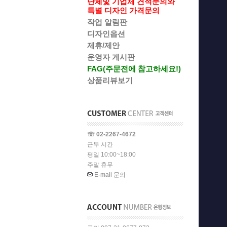
단체및 기업체 견적문의와
특별 디자인 가격문의
작업 알림판
디자인옵션
제휴/제안
운영자 게시판
FAG(주문전에 참고하세요!)
상품리뷰보기
☏ 02-2267-4672
근무 시간
평일 10:00~18:00
주말 휴무
E-mail 문의