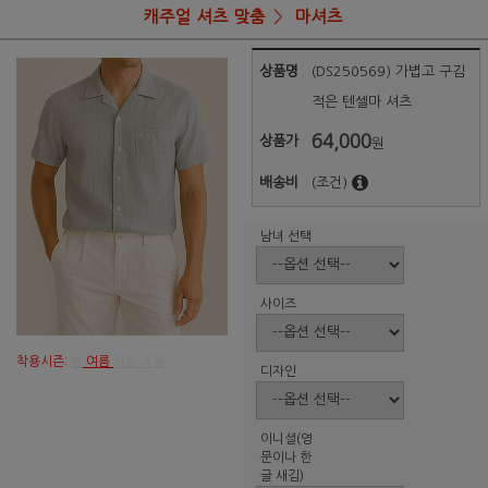
캐주얼 셔츠 맞춤
마셔츠
상품명
(DS250569) 가볍고 구김
적은 텐셀마 셔츠
64,000
상품가
원
배송비
(조건)
남녀 선택
사이즈
착용시즌:
봄
여름
가을 겨울
디자인
이니셜(영
문이나 한
글 새김)