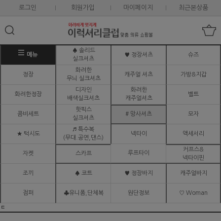
로그인
회원가입
마이페이지
최근본상품
♠ 솔리드
메뉴
♥ 정장셔츠
슈즈
실크셔츠
화려한
정장
캐주얼 셔츠
가방&지갑
무늬 실크셔츠
디자인
화려한
화려한정장
벨트
배색실크셔츠
캐주얼셔츠
핫픽스
콤비세트
# 망사셔츠
모자
실크셔츠
♬ 특수복
★ 턱시도
넥타이
액세서리
(무대.공연,댄스)
커프스&
루프타이
자켓
스카프
넥타이핀
조끼
♠ 코트
♥ 정장바지
캐주얼바지
점퍼
♣유니폼,단체복
원단정보
♡ Woman
ㅌ