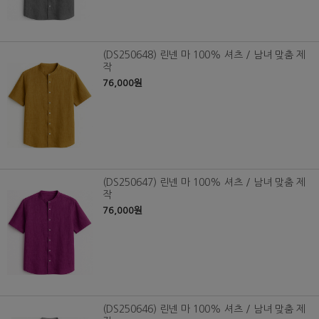
(DS250648) 린넨 마 100% 셔츠 / 남녀 맞춤 제
작
76,000원
(DS250647) 린넨 마 100% 셔츠 / 남녀 맞춤 제
작
76,000원
(DS250646) 린넨 마 100% 셔츠 / 남녀 맞춤 제