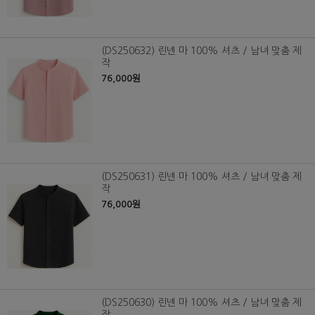
(DS250632) 린넨 마 100% 셔츠 / 남녀 맞춤 제
작
76,000원
(DS250631) 린넨 마 100% 셔츠 / 남녀 맞춤 제
작
76,000원
(DS250630) 린넨 마 100% 셔츠 / 남녀 맞춤 제
작