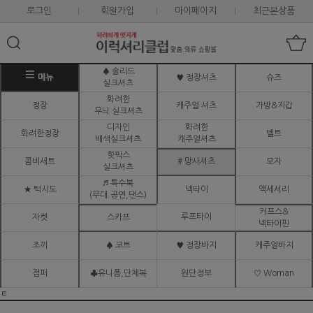
로그인
회원가입
마이페이지
최근본상품
♠ 솔리드
메뉴
♥ 정장셔츠
슈즈
실크셔츠
화려한
정장
캐주얼 셔츠
가방&지갑
무늬 실크셔츠
디자인
화려한
화려한정장
벨트
배색실크셔츠
캐주얼셔츠
핫픽스
콤비세트
# 망사셔츠
모자
실크셔츠
♬ 특수복
★ 턱시도
넥타이
액세서리
(무대.공연,댄스)
커프스&
루프타이
자켓
스카프
넥타이핀
조끼
♠ 코트
♥ 정장바지
캐주얼바지
점퍼
♣유니폼,단체복
원단정보
♡ Woman
ㅌ