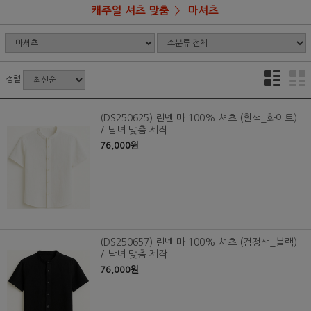
캐주얼 셔츠 맞춤
마셔츠
정렬
(DS250625) 린넨 마 100% 셔츠 (흰색_화이트)
/ 남녀 맞춤 제작
76,000원
(DS250657) 린넨 마 100% 셔츠 (검정색_블랙)
/ 남녀 맞춤 제작
76,000원