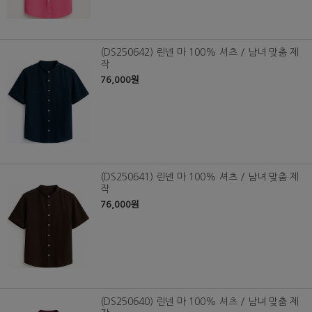
(DS250642) 린넨 마 100% 셔츠 / 남녀 맞춤 제
작
76,000원
(DS250641) 린넨 마 100% 셔츠 / 남녀 맞춤 제
작
76,000원
(DS250640) 린넨 마 100% 셔츠 / 남녀 맞춤 제