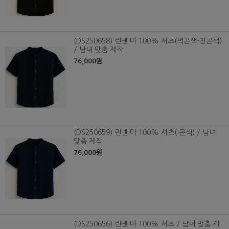
(DS250658) 린넨 마 100% 셔츠(먹곤색-진곤색)
/ 남녀 맞춤 제작
76,000원
(DS250659) 린넨 마 100% 셔츠( 곤색) / 남녀
맞춤 제작
76,000원
(DS250656) 린넨 마 100% 셔츠 / 남녀 맞춤 제