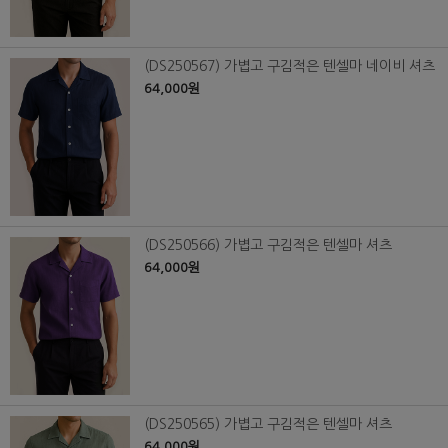
(DS250567) 가볍고 구김적은 텐셀마 네이비 셔츠
64,000원
(DS250566) 가볍고 구김적은 텐셀마 셔츠
64,000원
(DS250565) 가볍고 구김적은 텐셀마 셔츠
64,000원