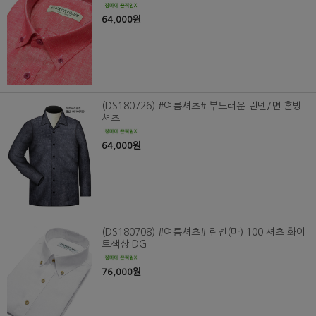
64,000원
(DS180726) #여름셔츠# 부드러운 린넨/면 혼방
셔츠
64,000원
(DS180708) #여름셔츠# 린넨(마) 100 셔츠 화이
트색상 DG
76,000원