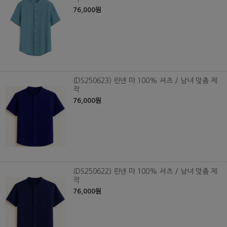
76,000원
(DS250623) 린넨 마 100% 셔츠 / 남녀 맞춤 제
작
76,000원
(DS250622) 린넨 마 100% 셔츠 / 남녀 맞춤 제
작
76,000원