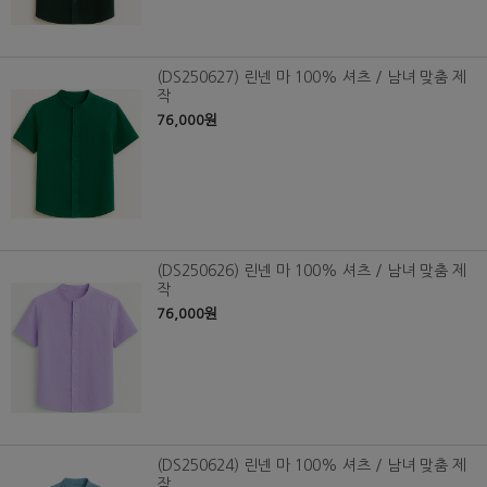
(DS250627) 린넨 마 100% 셔츠 / 남녀 맞춤 제
작
76,000원
(DS250626) 린넨 마 100% 셔츠 / 남녀 맞춤 제
작
76,000원
(DS250624) 린넨 마 100% 셔츠 / 남녀 맞춤 제
작