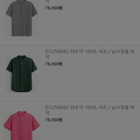
작
76,000원
(DS250645) 린넨 마 100% 셔츠 / 남녀 맞춤 제
작
76,000원
(DS250643) 린넨 마 100% 셔츠 / 남녀 맞춤 제
작
76,000원