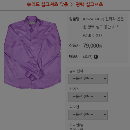
솔리드 실크셔츠 맞춤
광택 실크셔츠
상품명
(DS240989) 긴카라 은은
한 광택 실크 공단 셔츠
(OLBR_01)
79,000
상품가
원
배송비
(조건)
남녀 선택
사이즈
디자인
이니셜(영
문이나 한