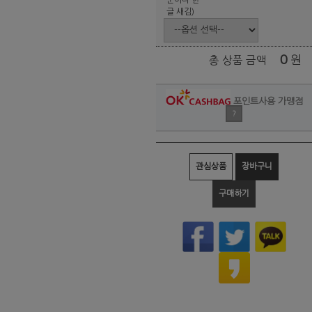
글 새김)
0
원
총 상품 금액
포인트사용 가맹점
?
관심상품
장바구니
구매하기