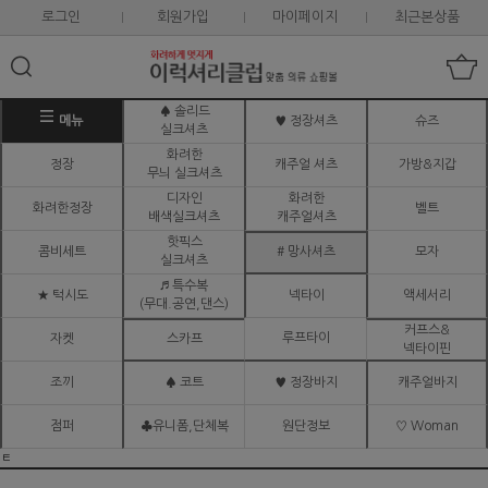
로그인
회원가입
마이페이지
최근본상품
♠ 솔리드
메뉴
♥ 정장셔츠
슈즈
실크셔츠
화려한
정장
캐주얼 셔츠
가방&지갑
무늬 실크셔츠
디자인
화려한
화려한정장
벨트
배색실크셔츠
캐주얼셔츠
핫픽스
콤비세트
# 망사셔츠
모자
실크셔츠
♬ 특수복
★ 턱시도
넥타이
액세서리
(무대.공연,댄스)
커프스&
루프타이
자켓
스카프
넥타이핀
조끼
♠ 코트
♥ 정장바지
캐주얼바지
점퍼
♣유니폼,단체복
원단정보
♡ Woman
ㅌ