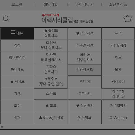
로그인
회원가입
마이페이지
최근본상품
♠ 솔리드
메뉴
♥ 정장셔츠
슈즈
실크셔츠
화려한
정장
캐주얼 셔츠
가방&지갑
무늬 실크셔츠
디자인
화려한
화려한정장
벨트
배색실크셔츠
캐주얼셔츠
핫픽스
콤비세트
# 망사셔츠
모자
실크셔츠
♬ 특수복
★ 턱시도
넥타이
액세서리
(무대.공연,댄스)
커프스&
루프타이
자켓
스카프
넥타이핀
조끼
♠ 코트
♥ 정장바지
캐주얼바지
점퍼
♣유니폼,단체복
원단정보
♡ Woman
ㅌ