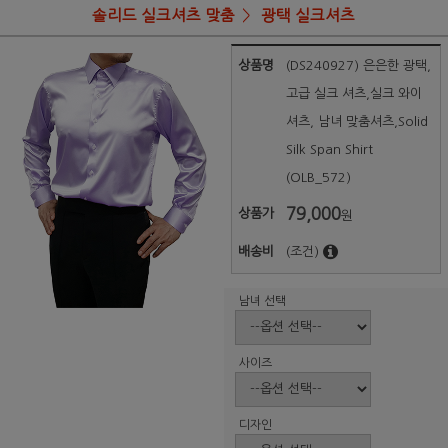
솔리드 실크셔츠 맞춤
광택 실크셔츠
상품명
(DS240927) 은은한 광택,
고급 실크 셔츠,실크 와이
셔츠, 남녀 맞춤셔츠,Solid
Silk Span Shirt
(OLB_572)
79,000
상품가
원
배송비
(조건)
남녀 선택
사이즈
디자인