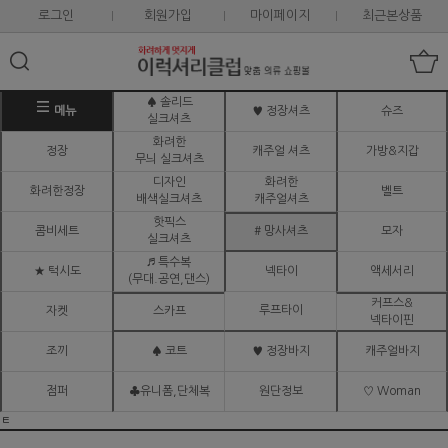
로그인
회원가입
마이페이지
최근본상품
♠ 솔리드
메뉴
♥ 정장셔츠
슈즈
실크셔츠
화려한
정장
캐주얼 셔츠
가방&지갑
무늬 실크셔츠
디자인
화려한
화려한정장
벨트
배색실크셔츠
캐주얼셔츠
핫픽스
콤비세트
# 망사셔츠
모자
실크셔츠
♬ 특수복
★ 턱시도
넥타이
액세서리
(무대.공연,댄스)
커프스&
루프타이
자켓
스카프
넥타이핀
조끼
♠ 코트
♥ 정장바지
캐주얼바지
점퍼
♣유니폼,단체복
원단정보
♡ Woman
ㅌ