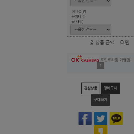
이니셜(영
문이나 한
글 새김)
0
원
총 상품 금액
포인트사용 가맹점
?
관심상품
장바구니
구매하기