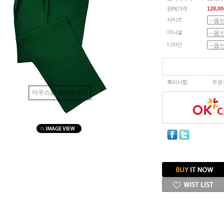
판매가격
128,00
사이즈
이니셜
디자인
특이사항
주문
마우스를 올려보세요