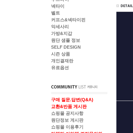
넥타이
벨트
커프스&넥타이핀
악세사리
가방&지갑
원단 샘플 정보
SELF DESIGN
시즌 상품
개인결재란
유료옵션
구매 질문.답변(Q&A)
교환&반품 게시판
쇼핑몰 공지사항
원단정보 게시판
쇼핑몰 이용후기