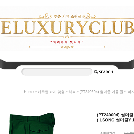
>
>
> (PT240604) 썸머쿨 여름 골프 바
Home
캐주얼 바지 맞춤
하복
(PT240604) 썸
(ILSONG 썸머쿨Y 1
소비자가격
128,0