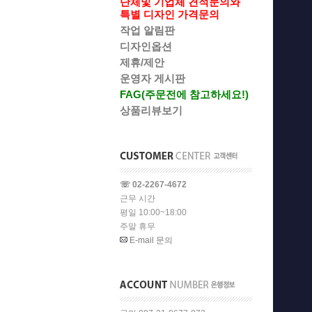
단체및 기업체 견적문의와
특별 디자인 가격문의
작업 알림판
디자인옵션
제휴/제안
운영자 게시판
FAG(주문전에 참고하세요!)
상품리뷰보기
☏ 02-2267-4672
근무 시간
평일 10:00~18:00
주말 휴무
E-mail 문의