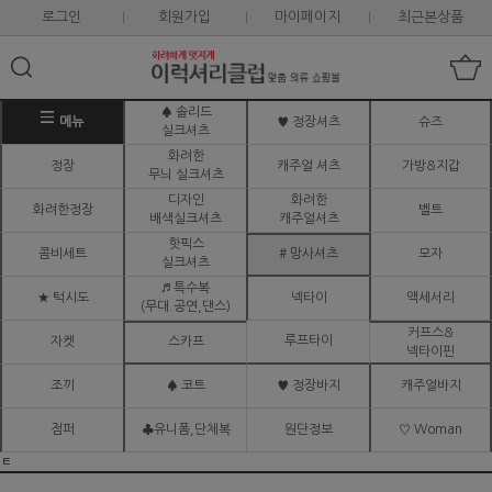
로그인
회원가입
마이페이지
최근본상품
♠ 솔리드
메뉴
♥ 정장셔츠
슈즈
실크셔츠
화려한
정장
캐주얼 셔츠
가방&지갑
무늬 실크셔츠
디자인
화려한
화려한정장
벨트
배색실크셔츠
캐주얼셔츠
핫픽스
콤비세트
# 망사셔츠
모자
실크셔츠
♬ 특수복
★ 턱시도
넥타이
액세서리
(무대.공연,댄스)
커프스&
루프타이
자켓
스카프
넥타이핀
조끼
♠ 코트
♥ 정장바지
캐주얼바지
점퍼
♣유니폼,단체복
원단정보
♡ Woman
ㅌ