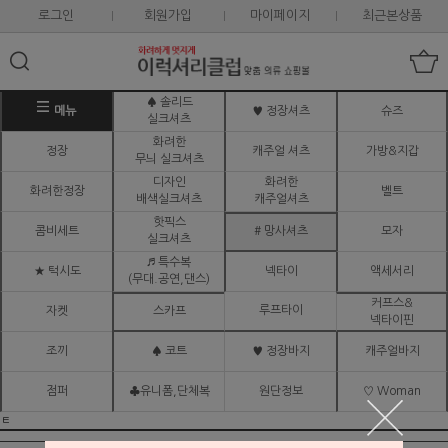
로그인
회원가입
마이페이지
최근본상품
♠ 솔리드
메뉴
♥ 정장셔츠
슈즈
실크셔츠
화려한
정장
캐주얼 셔츠
가방&지갑
무늬 실크셔츠
디자인
화려한
화려한정장
벨트
배색실크셔츠
캐주얼셔츠
핫픽스
콤비세트
# 망사셔츠
모자
실크셔츠
♬ 특수복
★ 턱시도
넥타이
액세서리
(무대.공연,댄스)
커프스&
루프타이
자켓
스카프
넥타이핀
조끼
♠ 코트
♥ 정장바지
캐주얼바지
점퍼
♣유니폼,단체복
원단정보
♡ Woman
ㅌ