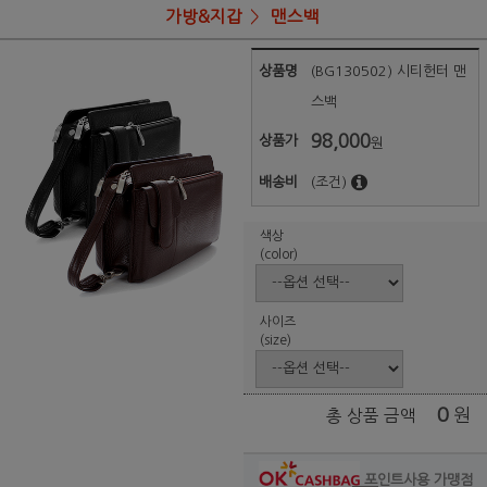
가방&지갑
맨스백
상품명
(BG130502) 시티헌터 맨
스백
98,000
상품가
원
배송비
(조건)
색상
(color)
사이즈
(size)
0
원
총 상품 금액
포인트사용 가맹점