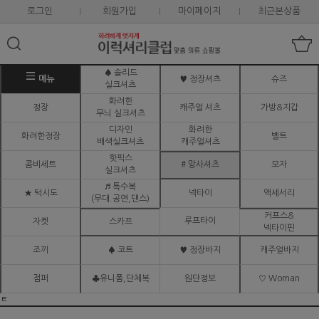
로그인
회원가입
마이페이지
최근본상품
♠ 솔리드
메뉴
♥ 정장셔츠
슈즈
실크셔츠
화려한
정장
캐주얼 셔츠
가방&지갑
무늬 실크셔츠
디자인
화려한
화려한정장
벨트
배색실크셔츠
캐주얼셔츠
핫픽스
콤비세트
# 망사셔츠
모자
실크셔츠
♬ 특수복
★ 턱시도
넥타이
액세서리
(무대.공연,댄스)
커프스&
루프타이
자켓
스카프
넥타이핀
조끼
♠ 코트
♥ 정장바지
캐주얼바지
점퍼
♣유니폼,단체복
원단정보
♡ Woman
ㅌ