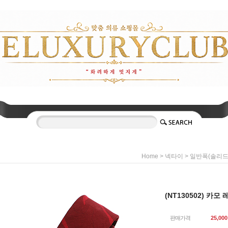
>
>
Home
넥타이
일반폭(솔리드)
(NT130502) 카모
판매가격
25,000