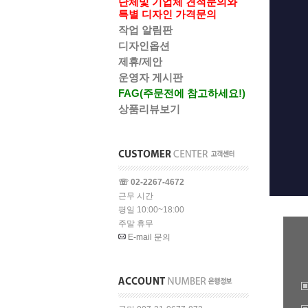
단체및 기업체 견적문의와
특별 디자인 가격문의
작업 알림판
디자인옵션
제휴/제안
운영자 게시판
FAG(주문전에 참고하세요!)
상품리뷰보기
☏ 02-2267-4672
근무 시간
평일 10:00~18:00
주말 휴무
E-mail 문의