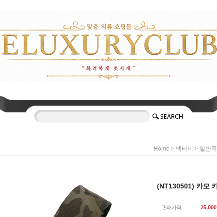
>
>
Home
넥타이
일반폭(
(NT130501) 카모 
판매가격
25,000