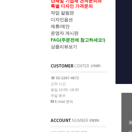
단체및 기업체 견적문의와
특별 디자인 가격문의
작업 알림판
디자인옵션
제휴/제안
운영자 게시판
FAG(주문전에 참고하세요!)
상품리뷰보기
☏ 02-2267-4672
근무 시간
평일 10:00~18:00
주말 휴무
E-mail 문의