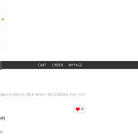
> (NT130501) 카모 카키
솔리드)넥타이 (폭 8~9cm)
0
카키
원