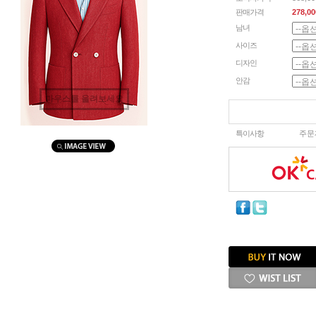
판매가격
278,00
남녀
사이즈
디자인
안감
마우스를 올려보세요
특이사항
주문