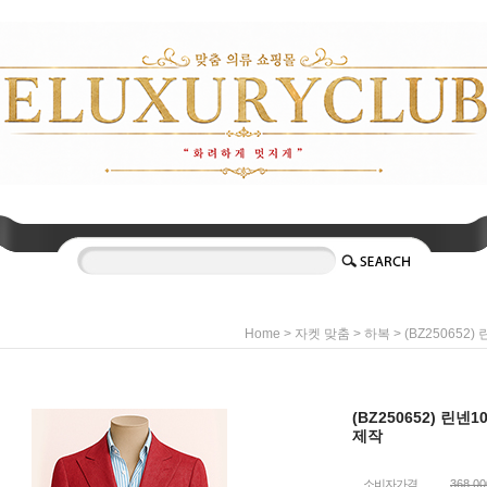
>
>
> (BZ250652
Home
자켓 맞춤
하복
(BZ250652) 린넨
제작
소비자가격
368,0