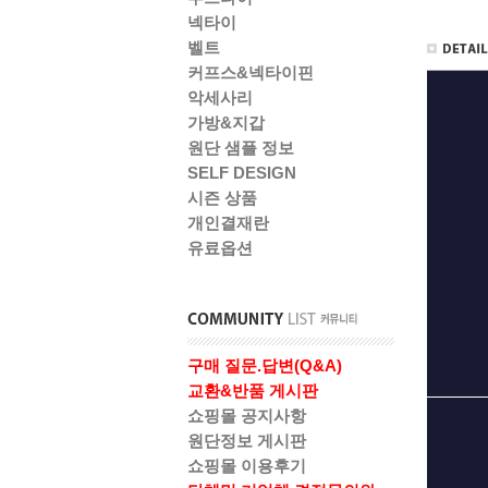
넥타이
벨트
커프스&넥타이핀
악세사리
가방&지갑
원단 샘플 정보
SELF DESIGN
시즌 상품
개인결재란
유료옵션
구매 질문.답변(Q&A)
교환&반품 게시판
쇼핑몰 공지사항
원단정보 게시판
쇼핑몰 이용후기