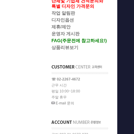
단체및 기업체 견적문의와
특별 디자인 가격문의
작업 알림판
디자인옵션
제휴/제안
운영자 게시판
FAG(주문전에 참고하세요!)
상품리뷰보기
☏ 02-2267-4672
근무 시간
평일 10:00~18:00
주말 휴무
E-mail 문의