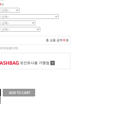
0
원
총 상품 금액
0
원
제작(맞춤자켓)
포인트사용 가맹점
?