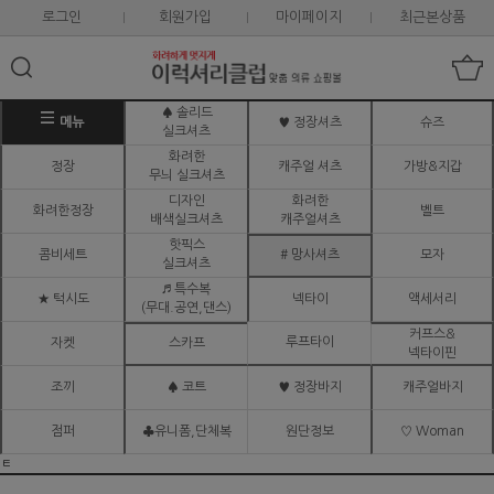
로그인
회원가입
마이페이지
최근본상품
♠ 솔리드
메뉴
♥ 정장셔츠
슈즈
실크셔츠
화려한
정장
캐주얼 셔츠
가방&지갑
무늬 실크셔츠
디자인
화려한
화려한정장
벨트
배색실크셔츠
캐주얼셔츠
핫픽스
콤비세트
# 망사셔츠
모자
실크셔츠
♬ 특수복
★ 턱시도
넥타이
액세서리
(무대.공연,댄스)
커프스&
루프타이
자켓
스카프
넥타이핀
조끼
♠ 코트
♥ 정장바지
캐주얼바지
점퍼
♣유니폼,단체복
원단정보
♡ Woman
ㅌ