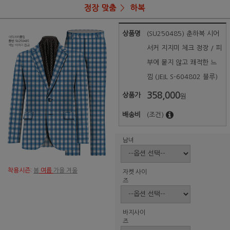
정장 맞춤
하복
상품명
(SU250485) 춘하복 시어
서커 지지미 체크 정장 / 피
부에 붙지 않고 쾌적한 느
낌 (JEIL S-604802 블루)
358,000
상품가
원
배송비
(조건)
남녀
착용시즌:
봄
여름
가을 겨울
자켓 사이
즈
바지사이
즈