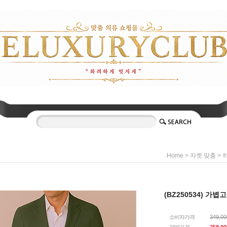
>
>
Home
자켓 맞춤
(BZ250534) 가
소비자가격
349,0