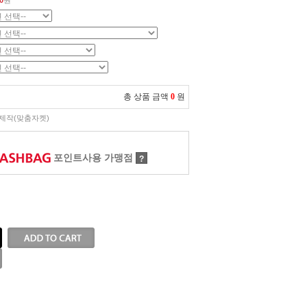
0
원
총 상품 금액
0
원
제작(맞춤자켓)
포인트사용 가맹점
?