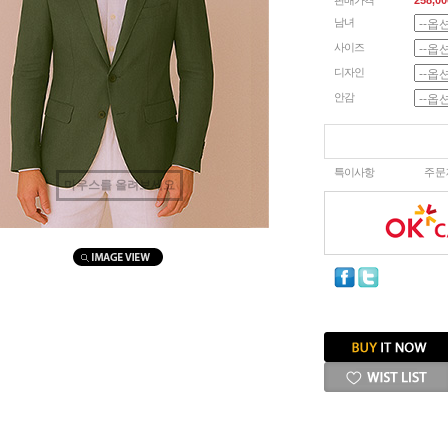
판매가격
258,00
남녀
사이즈
디자인
안감
특이사항
주문
마우스를 올려보세요