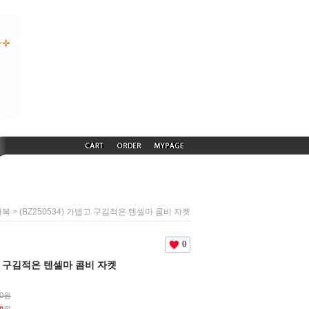
> (BZ250534) 가볍고 구김적은 텐셀마 콤비 자켓
하복
0
볍고 구김적은 텐셀마 콤비 자켓
00원