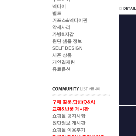
넥타이
벨트
커프스&넥타이핀
악세사리
가방&지갑
원단 샘플 정보
SELF DESIGN
시즌 상품
개인결재란
유료옵션
구매 질문.답변(Q&A)
교환&반품 게시판
쇼핑몰 공지사항
원단정보 게시판
쇼핑몰 이용후기