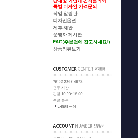
단체및 기업체 견적문의와
특별 디자인 가격문의
작업 알림판
디자인옵션
제휴/제안
운영자 게시판
FAG(주문전에 참고하세요!)
상품리뷰보기
☏ 02-2267-4672
근무 시간
평일 10:00~18:00
주말 휴무
E-mail 문의