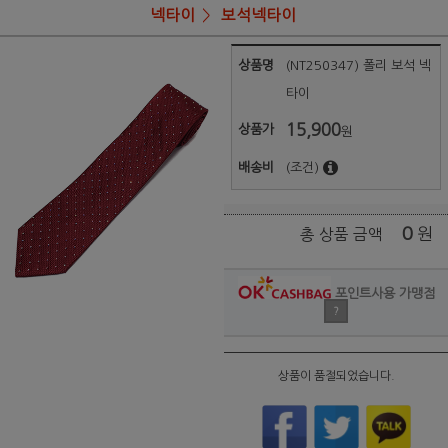
넥타이
보석넥타이
상품명
(NT250347) 폴리 보석 넥
타이
15,900
상품가
원
배송비
(조건)
0
원
총 상품 금액
포인트사용 가맹점
?
상품이 품절되었습니다.