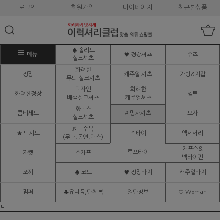
로그인
회원가입
마이페이지
최근본상품
♠ 솔리드
메뉴
♥ 정장셔츠
슈즈
실크셔츠
화려한
정장
캐주얼 셔츠
가방&지갑
무늬 실크셔츠
디자인
화려한
화려한정장
벨트
배색실크셔츠
캐주얼셔츠
핫픽스
콤비세트
# 망사셔츠
모자
실크셔츠
♬ 특수복
★ 턱시도
넥타이
액세서리
(무대.공연,댄스)
커프스&
루프타이
자켓
스카프
넥타이핀
조끼
♠ 코트
♥ 정장바지
캐주얼바지
점퍼
♣유니폼,단체복
원단정보
♡ Woman
ㅌ