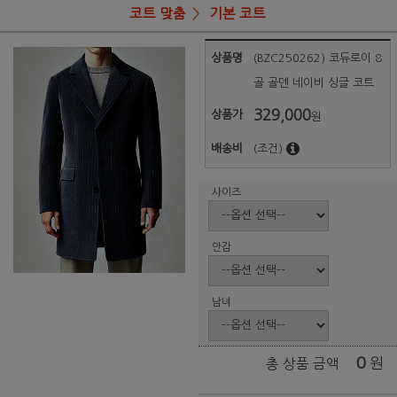
코트 맞춤
기본 코트
상품명
(BZC250262) 코듀로이 8
골 골덴 네이비 싱글 코트
329,000
상품가
원
배송비
(조건)
사이즈
안감
남녀
0
원
총 상품 금액