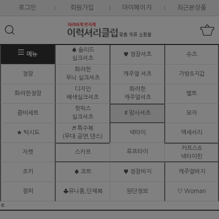
로그인
회원가입
마이페이지
최근본상품
♠ 솔리드
메뉴
♥ 정장셔츠
슈즈
실크셔츠
화려한
정장
캐주얼 셔츠
가방&지갑
무늬 실크셔츠
디자인
화려한
화려한정장
벨트
배색실크셔츠
캐주얼셔츠
핫픽스
콤비세트
# 망사셔츠
모자
실크셔츠
♬ 특수복
★ 턱시도
넥타이
액세서리
(무대.공연,댄스)
커프스&
루프타이
자켓
스카프
넥타이핀
조끼
♠ 코트
♥ 정장바지
캐주얼바지
점퍼
♣유니폼,단체복
원단정보
♡ Woman
ㅌ