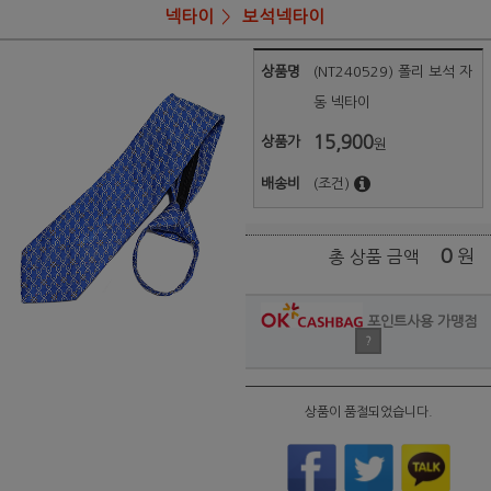
넥타이
보석넥타이
상품명
(NT240529) 폴리 보석 자
동 넥타이
15,900
상품가
원
배송비
(조건)
0
원
총 상품 금액
포인트사용 가맹점
?
상품이 품절되었습니다.