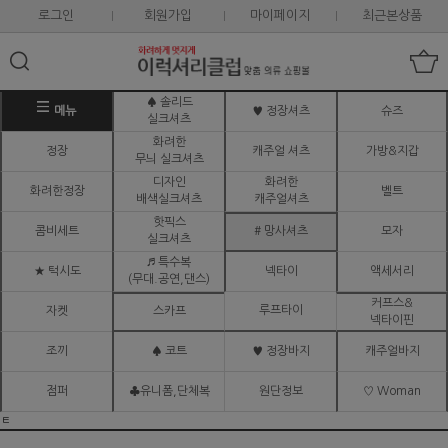
로그인
회원가입
마이페이지
최근본상품
♠ 솔리드
메뉴
♥ 정장셔츠
슈즈
실크셔츠
화려한
정장
캐주얼 셔츠
가방&지갑
무늬 실크셔츠
디자인
화려한
화려한정장
벨트
배색실크셔츠
캐주얼셔츠
핫픽스
콤비세트
# 망사셔츠
모자
실크셔츠
♬ 특수복
★ 턱시도
넥타이
액세서리
(무대.공연,댄스)
커프스&
루프타이
자켓
스카프
넥타이핀
조끼
♠ 코트
♥ 정장바지
캐주얼바지
점퍼
♣유니폼,단체복
원단정보
♡ Woman
ㅌ