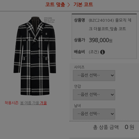
코트 맞춤
기본 코트
상품명
(BZC240104) 울모직 체
크 더블코트,맞춤 코트
398,000
상품가
원
배송비
(조건)
사이즈
안감
착용시즌:
봄 여름 가을
겨울
남녀
0
원
총 상품 금액