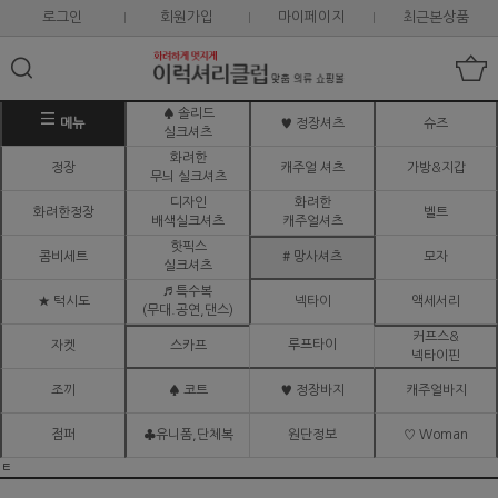
로그인
회원가입
마이페이지
최근본상품
♠ 솔리드
메뉴
♥ 정장셔츠
슈즈
실크셔츠
화려한
정장
캐주얼 셔츠
가방&지갑
무늬 실크셔츠
디자인
화려한
화려한정장
벨트
배색실크셔츠
캐주얼셔츠
핫픽스
콤비세트
# 망사셔츠
모자
실크셔츠
♬ 특수복
★ 턱시도
넥타이
액세서리
(무대.공연,댄스)
커프스&
루프타이
자켓
스카프
넥타이핀
조끼
♠ 코트
♥ 정장바지
캐주얼바지
점퍼
♣유니폼,단체복
원단정보
♡ Woman
ㅌ