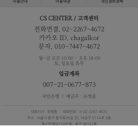
이용안내
이용약관
개인정보정책
CS CENTER / 고객센터
전화연결. 02-2267-4672
카카오 ID. chagalkor
문자. 010-7447-4672
월~금 오즌 10:00 - 오후 18:00
토, 일요일 휴무
입금계좌
007-21-0677-873
국민은행 ｜ 예금주 : 유병훈
대표이사 : 유병훈
대표번호 : ☏ 02-2267-4672
주소 : 서울시 중구 을지로36길 35,14공구 571A호 3층
통신판매업신고번호 : 중구 06132호
이메일 : help@eluxuryclub.com
개인정보관리자 : 유성훈
사업자등록번호 : 108-10-76287