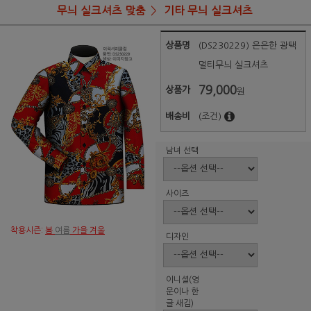
무늬 실크셔츠 맞춤
기타 무늬 실크셔츠
상품명
(DS230229) 은은한 광택
멀티무늬 실크셔츠
79,000
상품가
원
배송비
(조건)
남녀 선택
사이즈
착용시즌:
봄
여름
가을 겨울
디자인
이니셜(영
문이나 한
글 새김)