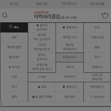
로그인
회원가입
마이페이지
최근본상품
♠ 솔리드
메뉴
♥ 정장셔츠
슈즈
실크셔츠
화려한
정장
캐주얼 셔츠
가방&지갑
무늬 실크셔츠
디자인
화려한
화려한정장
벨트
배색실크셔츠
캐주얼셔츠
핫픽스
콤비세트
# 망사셔츠
모자
실크셔츠
♬ 특수복
★ 턱시도
넥타이
액세서리
(무대.공연,댄스)
커프스&
루프타이
자켓
스카프
넥타이핀
조끼
♠ 코트
♥ 정장바지
캐주얼바지
점퍼
♣유니폼,단체복
원단정보
♡ Woman
ㅌ