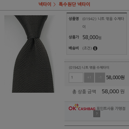
넥타이
특수원단 넥타이
상품명
(01942) 니트 엮음 수제타
이
58,000
상품가
원
배송비
(조건)
(01942) 니트 엮음 수제타이
58,000
원
+1
-1
58,000
원
총 상품 금액
포인트사용 가맹점
?