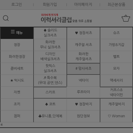
로그인
회원가입
마이페이지
최근본상품
♠ 솔리드
메뉴
♥ 정장셔츠
슈즈
실크셔츠
화려한
정장
캐주얼 셔츠
가방&지갑
무늬 실크셔츠
디자인
화려한
화려한정장
벨트
배색실크셔츠
캐주얼셔츠
핫픽스
콤비세트
# 망사셔츠
모자
실크셔츠
♬ 특수복
★ 턱시도
넥타이
액세서리
(무대.공연,댄스)
커프스&
루프타이
자켓
스카프
넥타이핀
조끼
♠ 코트
♥ 정장바지
캐주얼바지
점퍼
♣유니폼,단체복
원단정보
♡ Woman
ㅌ