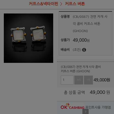
커프스&넥타이핀
커프스 버튼
상품명
(CB/0867) 천연 자개 사
각 콤비 커프스 버튼
(GHOON)
49,000
상품가
원
배송비
(조건)
(CB/0867) 천연 자개 사각 콤비
커프스 버튼 (GHOON)
49,000
원
+1
-1
49,000
원
총 상품 금액
포인트사용 가맹점
?