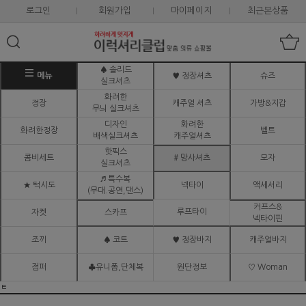
로그인
회원가입
마이페이지
최근본상품
♠ 솔리드
메뉴
♥ 정장셔츠
슈즈
실크셔츠
화려한
정장
캐주얼 셔츠
가방&지갑
무늬 실크셔츠
디자인
화려한
화려한정장
벨트
배색실크셔츠
캐주얼셔츠
핫픽스
콤비세트
# 망사셔츠
모자
실크셔츠
♬ 특수복
★ 턱시도
넥타이
액세서리
(무대.공연,댄스)
커프스&
루프타이
자켓
스카프
넥타이핀
조끼
♠ 코트
♥ 정장바지
캐주얼바지
점퍼
♣유니폼,단체복
원단정보
♡ Woman
ㅌ