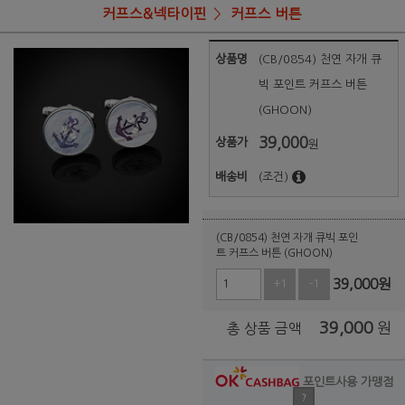
커프스&넥타이핀
커프스 버튼
상품명
(CB/0854) 천연 자개 큐
빅 포인트 커프스 버튼
(GHOON)
39,000
상품가
원
배송비
(조건)
(CB/0854) 천연 자개 큐빅 포인
트 커프스 버튼 (GHOON)
39,000
원
+1
-1
39,000
원
총 상품 금액
포인트사용 가맹점
?