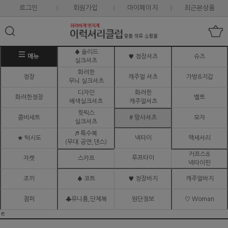
로그인
회원가입
마이페이지
최근본상품
♠ 솔리드
메뉴
♥ 정장셔츠
슈즈
실크셔츠
화려한
정장
캐주얼 셔츠
가방&지갑
무늬 실크셔츠
디자인
화려한
화려한정장
벨트
배색실크셔츠
캐주얼셔츠
핫픽스
콤비세트
# 망사셔츠
모자
실크셔츠
♬ 특수복
★ 턱시도
넥타이
액세서리
(무대.공연,댄스)
커프스&
루프타이
자켓
스카프
넥타이핀
조끼
♠ 코트
♥ 정장바지
캐주얼바지
점퍼
♣유니폼,단체복
원단정보
♡ Woman
ㅌ