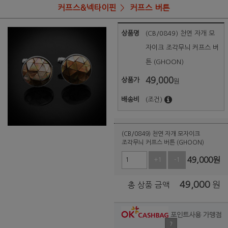
커프스&넥타이핀
커프스 버튼
상품명
(CB/0849) 천연 자개 모
자이크 조각무늬 커프스 버
튼 (GHOON)
49,000
상품가
원
배송비
(조건)
(CB/0849) 천연 자개 모자이크
조각무늬 커프스 버튼 (GHOON)
49,000
원
+1
-1
49,000
원
총 상품 금액
포인트사용 가맹점
?