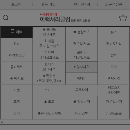
로그인
회원가입
마이페이지
최근본상품
♠ 솔리드
메뉴
♥ 정장셔츠
슈즈
실크셔츠
화려한
정장
캐주얼 셔츠
가방&지갑
무늬 실크셔츠
디자인
화려한
화려한정장
벨트
배색실크셔츠
캐주얼셔츠
핫픽스
콤비세트
# 망사셔츠
모자
실크셔츠
♬ 특수복
★ 턱시도
넥타이
액세서리
(무대.공연,댄스)
커프스&
루프타이
자켓
스카프
넥타이핀
조끼
♠ 코트
♥ 정장바지
캐주얼바지
점퍼
♣유니폼,단체복
원단정보
♡ Woman
ㅌ