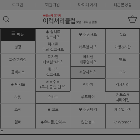
로그인
회원가입
마이페이지
최근본상품
♠ 솔리드
메뉴
♥ 정장셔츠
슈즈
실크셔츠
화려한
정장
캐주얼 셔츠
가방&지갑
무늬 실크셔츠
디자인
화려한
화려한정장
벨트
배색실크셔츠
캐주얼셔츠
핫픽스
콤비세트
# 망사셔츠
모자
실크셔츠
♬ 특수복
★ 턱시도
넥타이
액세서리
(무대.공연,댄스)
커프스&
루프타이
자켓
스카프
넥타이핀
조끼
♠ 코트
♥ 정장바지
캐주얼바지
점퍼
♣유니폼,단체복
원단정보
♡ Woman
ㅌ