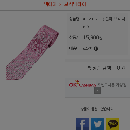
넥타이
보석넥타이
상품명
(NT210230) 폴리 보석 넥
타이
15,900
상품가
원
배송비
(조건)
0
원
총 상품 금액
포인트사용 가맹점
?
상품이 품절되었습니다.