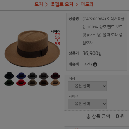
모자
울펠트 모자
페도라
상품명
(CAP200964) 이럭셔리클
럽 100% 양모 펠트 보트
햇 (8cm 챙) 울 페도라 중
절모자
36,900
상품가
원
배송비
(조건)
색상
사이즈
0
원
총 상품 금액