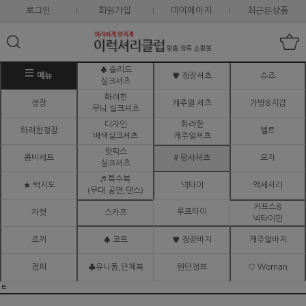
로그인
회원가입
마이페이지
최근본상품
♠ 솔리드
메뉴
♥ 정장셔츠
슈즈
실크셔츠
화려한
정장
캐주얼 셔츠
가방&지갑
무늬 실크셔츠
디자인
화려한
화려한정장
벨트
배색실크셔츠
캐주얼셔츠
핫픽스
콤비세트
# 망사셔츠
모자
실크셔츠
♬ 특수복
★ 턱시도
넥타이
액세서리
(무대.공연,댄스)
커프스&
루프타이
자켓
스카프
넥타이핀
조끼
♠ 코트
♥ 정장바지
캐주얼바지
점퍼
♣유니폼,단체복
원단정보
♡ Woman
ㅌ