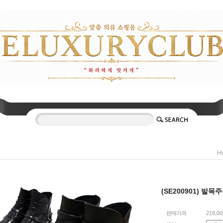
H
(SE200901) 발
판매가격
219,0