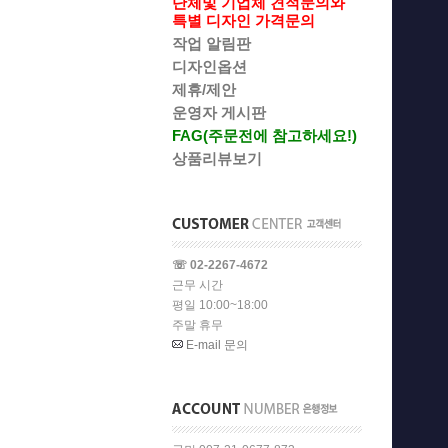
단체및 기업체 견적문의와
특별 디자인 가격문의
작업 알림판
디자인옵션
제휴/제안
운영자 게시판
FAG(주문전에 참고하세요!)
상품리뷰보기
☏ 02-2267-4672
근무 시간
평일 10:00~18:00
주말 휴무
E-mail 문의