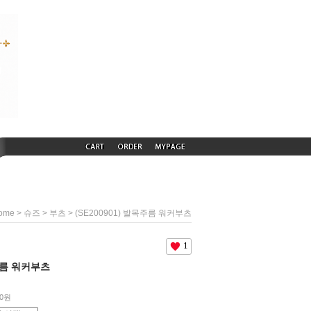
>
>
> (SE200901) 발목주름 워커부츠
ome
슈즈
부츠
1
목주름 워커부츠
00원