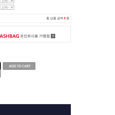
총 상품 금액
0
원
포인트사용 가맹점
?