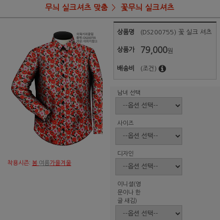
무늬 실크셔츠 맞춤
꽃무늬 실크셔츠
상품명
(DS200755) 꽃 실크 셔츠
79,000
상품가
원
배송비
(조건)
남녀 선택
사이즈
디자인
착용시즌:
봄
여름
가을겨울
이니셜(영
문이나 한
글 새김)