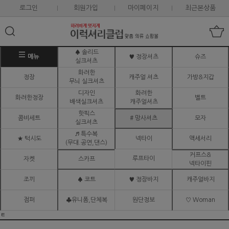
로그인
회원가입
마이페이지
최근본상품
♠ 솔리드
메뉴
♥ 정장셔츠
슈즈
실크셔츠
화려한
정장
캐주얼 셔츠
가방&지갑
무늬 실크셔츠
디자인
화려한
화려한정장
벨트
배색실크셔츠
캐주얼셔츠
핫픽스
콤비세트
# 망사셔츠
모자
실크셔츠
♬ 특수복
★ 턱시도
넥타이
액세서리
(무대.공연,댄스)
커프스&
루프타이
자켓
스카프
넥타이핀
조끼
♠ 코트
♥ 정장바지
캐주얼바지
점퍼
♣유니폼,단체복
원단정보
♡ Woman
ㅌ