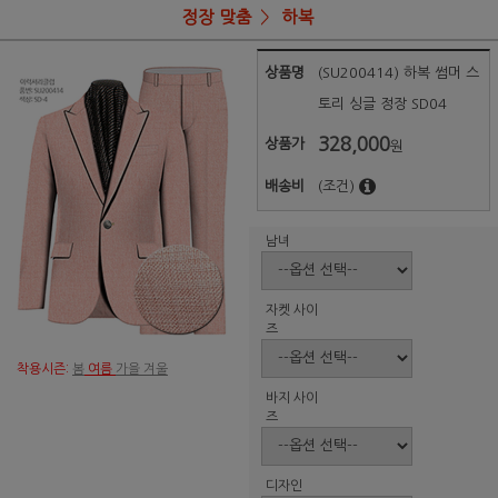
정장 맞춤
하복
상품명
(SU200414) 하복 썸머 스
토리 싱글 정장 SD04
328,000
상품가
원
배송비
(조건)
남녀
자켓 사이
즈
착용시즌:
봄
여름
가을 겨울
바지 사이
즈
디자인