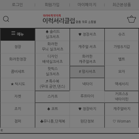
로그인
회원가입
마이페이지
최근본상품
♠ 솔리드
메뉴
♥ 정장셔츠
슈즈
실크셔츠
화려한
정장
캐주얼 셔츠
가방&지갑
무늬 실크셔츠
디자인
화려한
화려한정장
벨트
배색실크셔츠
캐주얼셔츠
핫픽스
콤비세트
# 망사셔츠
모자
실크셔츠
♬ 특수복
★ 턱시도
넥타이
액세서리
(무대.공연,댄스)
커프스&
루프타이
자켓
스카프
넥타이핀
조끼
♠ 코트
♥ 정장바지
캐주얼바지
점퍼
♣유니폼,단체복
원단정보
♡ Woman
ㅌ