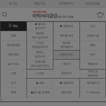
로그인
회원가입
마이페이지
최근본상품
♠ 솔리드
메뉴
♥ 정장셔츠
슈즈
실크셔츠
화려한
정장
캐주얼 셔츠
가방&지갑
무늬 실크셔츠
디자인
화려한
화려한정장
벨트
배색실크셔츠
캐주얼셔츠
핫픽스
콤비세트
# 망사셔츠
모자
실크셔츠
♬ 특수복
★ 턱시도
넥타이
액세서리
(무대.공연,댄스)
커프스&
루프타이
자켓
스카프
넥타이핀
조끼
♠ 코트
♥ 정장바지
캐주얼바지
점퍼
♣유니폼,단체복
원단정보
♡ Woman
ㅌ