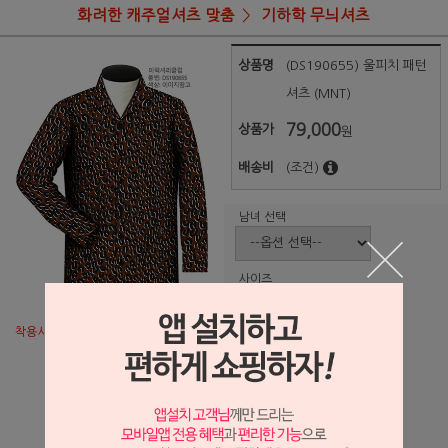
화려한 캐주얼셔츠 맞춤
기하학 무늬셔츠
상품명
(DS190655) 울피치 패턴
셔츠 (MNT)
79,000
상품가
원
배송비
(조건)
남녀 선택
사이즈
착용시즌:
봄
여름
가을
겨울
디자인
이니셜(영
문이나 한
글 새김)