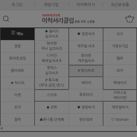
로그인
회원가입
마이페이지
최근본상품
♠ 솔리드
메뉴
♥ 정장셔츠
슈즈
실크셔츠
화려한
정장
캐주얼 셔츠
가방&지갑
무늬 실크셔츠
디자인
화려한
화려한정장
벨트
배색실크셔츠
캐주얼셔츠
핫픽스
콤비세트
# 망사셔츠
모자
실크셔츠
♬ 특수복
★ 턱시도
넥타이
액세서리
(무대.공연,댄스)
커프스&
루프타이
자켓
스카프
넥타이핀
조끼
♠ 코트
♥ 정장바지
캐주얼바지
점퍼
♣유니폼,단체복
원단정보
♡ Woman
ㅌ