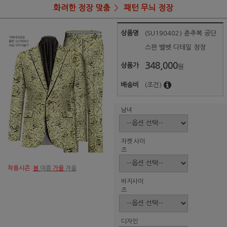
화려한 정장 맞춤
패턴 무늬 정장
상품명
(SU190402) 춘추복 공단
스판 벨벳 디테일 정장
348,000
상품가
원
배송비
(조건)
남녀
자켓 사이
즈
착용시즌:
봄
여름
가을
겨울
바지사이
즈
디자인